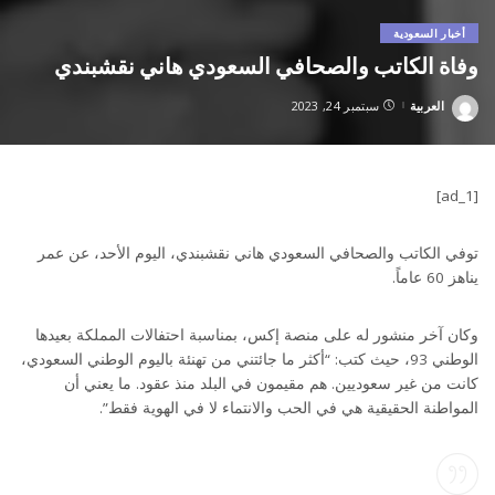
أخبار السعودية
وفاة الكاتب والصحافي السعودي هاني نقشبندي
العربية
سبتمبر 24, 2023
Posted
by
[ad_1]
توفي الكاتب والصحافي السعودي هاني نقشبندي، اليوم الأحد، عن عمر
يناهز 60 عاماً.
وكان آخر منشور له على منصة إكس، بمناسبة احتفالات المملكة بعيدها
الوطني 93، حيث كتب: “أكثر ما جائتني من تهنئة باليوم الوطني السعودي،
كانت من غير سعوديين. هم مقيمون في البلد منذ عقود. ما يعني أن
المواطنة الحقيقية هي في الحب والانتماء لا في الهوية فقط”.