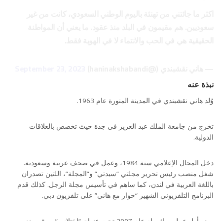
اكثر ما جائتني من تهنئة باليوم الوطني السعودي، كانت من غير
سعوديين. هم مقيمون في البلد منذ عقود. ما يعني أن المواطنة
الحقيقية هي في الحب والانتماء لا في الهوية فقط.
— هاني نقشبندي (@haninakshabandi)
September 23, 2023
نبذة عنه
وُلد هاني نقشبندي في المدينة المنورة عام 1963.
تخرج من جامعة الملك عبد العزيز في جدة حيث تخصص بالعلاقات
الدولية.
دخل المجال الإعلامي سنة 1984، وعمل في صحف عربية وسعودية.
شغل منصب رئيس تحرير مجلتي “سيدتي” و”المجلة”، اللتين تصدران
باللغة العربية في لندن، كما ساهم في تأسيس مجلة الرجل. كذلك قدم
البرنامج التلفزيوني الشهير “حوار مع هاني” على تلفزيون دبي.