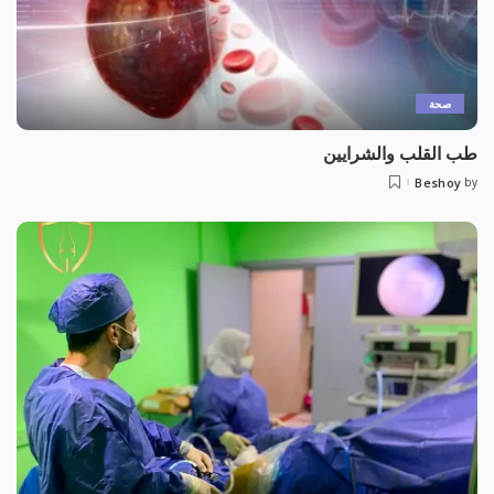
صحة
طب القلب والشرايين
Beshoy
by