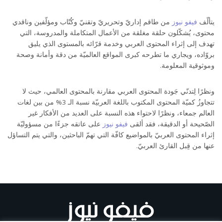
يتألّف
فيفو نيوز
من طاقم إداريّ وتحريريّ وتقنيّ وكُتّاب ومؤلّفين وناقدي
محتوى، يُشكّلون حلقة مغلقة من الأعمال المتكاملة والمدروسة، التي
تهدف إلى إثراء المحتوى العربي وخدمة قرّائه بالمستوى الذي يليق
بروّاده، ويجاري ما تطرحه كبرى المواقع العالميّة من دقة وأمانة وصحة
وموثوقية المعلومة.
ونظرًا لِتدنّي جَودة المحتوى العربي مقارنة بالمحتوى العالمي، حيث لا
تتجاوزُ كميّة المحتوى المكتوب باللغة العربيّة نسبة الـ 3% من بين لغات
العالم جمعاء، ونظرًا لاحتواء هذه النسبة على العديد من الأفكار غير
الصّحيحة أو الدقيقة، فقد ألقى
فيفو نيوز
على عاتقه جزءًا من مسؤوليّة
إثراء المحتوى العربيّ بالمواضيع كافّة التي تهمّ الباحثين، والتي يتم التساؤل
عنها من قِبل القارئ العربيّ.