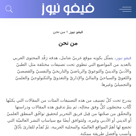
فيفو نيوز
>
من نحن
من نحن
فيفو نيوز
، يتمثّل بكونِه موقع عربيّ شامل، هدفه رَفْد المحتوى العربي
بالعديد من المواضيع التي تنطوي تحت تصنيفات مختلفة مثل: الطبيّ
والأدبيّ والدينيّ والتوعويّ والرياضيّ والتاريخيّ والنفسيّ والقصصيّ
واللغويّ والسياحيّ والماليّ والإداريّ والتغذويّ والتكنولوجيّ والعلميّ
والتجميليّ وغيرها.
يندرج تحت كلّ تصنيف من هذه التصنيفات المئات من المقالات التي يكتبُها
كُتّاب مختصّون كلٌّ وفق مجالِه، ثم يتمّ تدقيق هذه المقالات ودراستها
والتحقّق من صحّتها من قِبل فريق التحرير لتحقيق توافُق المنطق العلميّ
أو الديني أو الأدبي وغيره، ولتتوافق أيضًا مع سياساتِ النشر العالميّة التي
تخضع لها أهمّ المواقع العالميّة والمحلية العربية، ثمّ تُقدَّم للقارئ بأدّقّ
وأنسب وأفضل طريقة ممكنة.