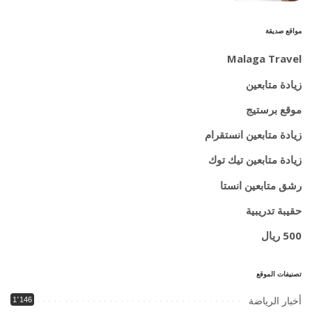
مواقع صديقة
Malaga Travel
زيادة متابعين
موقع برستيج
زيادة متابعين انستقرام
زيادة متابعين تيك توك
رشق متابعين انستا
حقيبة تدريبية
500 ريال
تصنيفات الموقع
أخبار الرياضة
1٬146