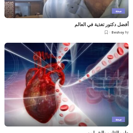
صحة
أفضل دكتور تغذية في العالم
Beshoy
by
Posted
by
صحة
طب القلب والشرايين