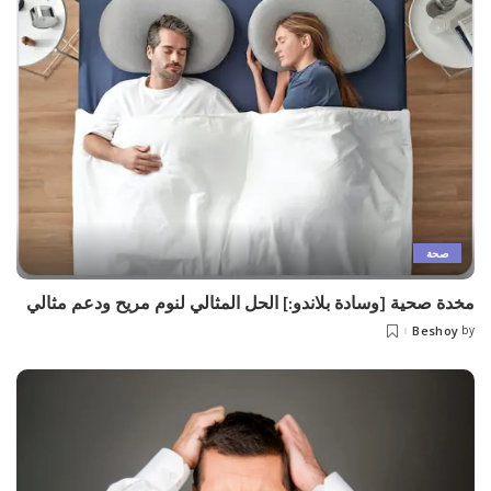
صحة
مخدة صحية [وسادة بلاندو:] الحل المثالي لنوم مريح ودعم مثالي
Beshoy
by
Posted
by