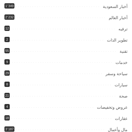
أخبار السعودية
1٬349
أخبار العالم
2٬232
ترفيه
12
تطوير الذات
2
تقنية
55
خدمات
9
سياحة وسفر
29
سيارات
8
صحة
21
عروض وتخفيضات
4
عقارات
18
مال وأعمال
3٬187