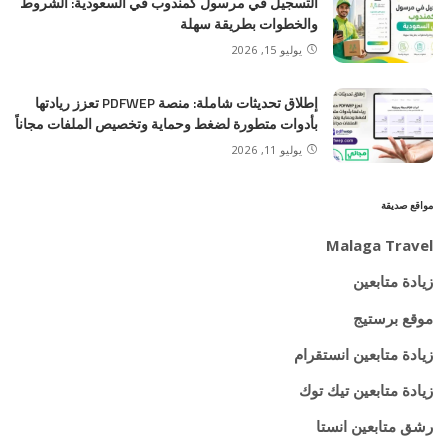
التسجيل في مرسول كمندوب في السعودية: الشروط
والخطوات بطريقة سهلة
يوليو 15, 2026
إطلاق تحديثات شاملة: منصة PDFWEP تعزز ريادتها
بأدوات متطورة لضغط وحماية وتخصيص الملفات مجاناً
يوليو 11, 2026
مواقع صديقة
Malaga Travel
زيادة متابعين
موقع برستيج
زيادة متابعين انستقرام
زيادة متابعين تيك توك
رشق متابعين انستا