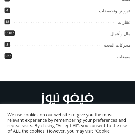
عروض وتخفيضات
4
عقارات
18
مال وأعمال
3٬187
محركات البحث
3
منوعات
227
We use cookies on our website to give you the most
relevant experience by remembering your preferences and
repeat visits. By clicking “Accept All”, you consent to the use
of ALL the cookies. However, you may visit "Cookie
أعلن على موقعنا
من نحن
اتصل بنا
اتفاقية الاستخدام
koora live