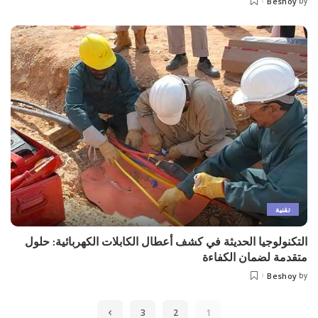
Beshoy
by
Posted
by
تقنية
التكنولوجيا الحديثة في كشف أعطال الكابلات الكهربائية: حلول
متقدمة لضمان الكفاءة
Beshoy
by
Posted
by
3
2
1