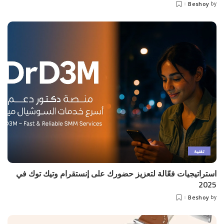
Beshoy
by
Posted
by
تقنية
استراتيجيات فعّالة لتعزيز حضورك على إنستقرام وتيك توك في
2025
Beshoy
by
Posted
by