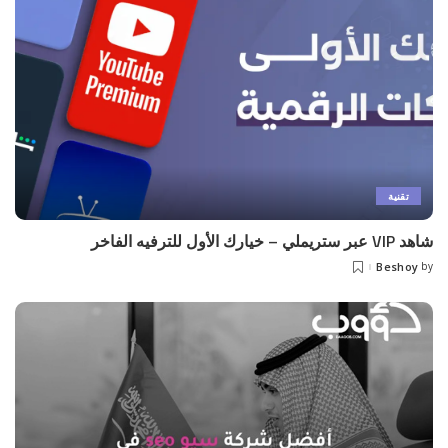
تقنية
شاهد VIP عبر ستريملي – خيارك الأول للترفيه الفاخر
Beshoy
by
Posted
by