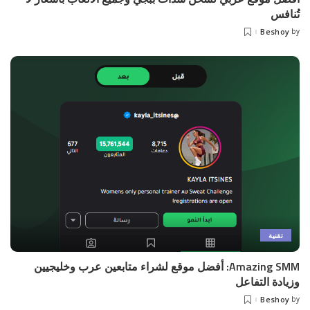
تُنافس
Beshoy
by
Posted
by
تقنية
Amazing SMM: أفضل موقع لشراء متابعين عرب وخليجيين
وزيادة التفاعل
Beshoy
by
Posted
by