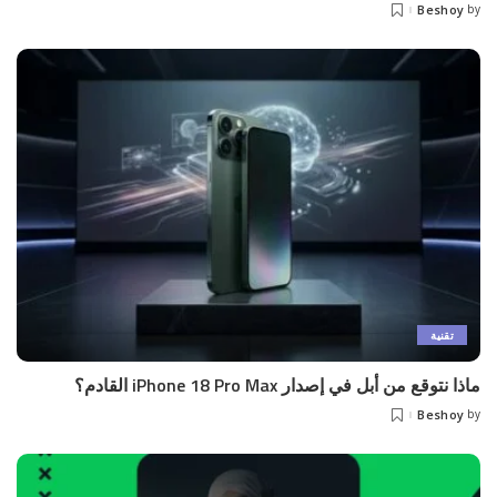
Beshoy
by
Posted
by
تقنية
ماذا نتوقع من أبل في إصدار iPhone 18 Pro Max القادم؟
Beshoy
by
Posted
by