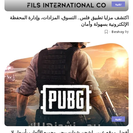
تقنية
اكتشف مزايا تطبيق فلس.. التسوق، المزادات، وإدارة المحفظة
الإلكترونية بسهولة وأمان
Beshoy
by
Posted
by
تقنية
أفضل موقع عربي لشحن شدات ببجي وجميع الألعاب بأسعار لا