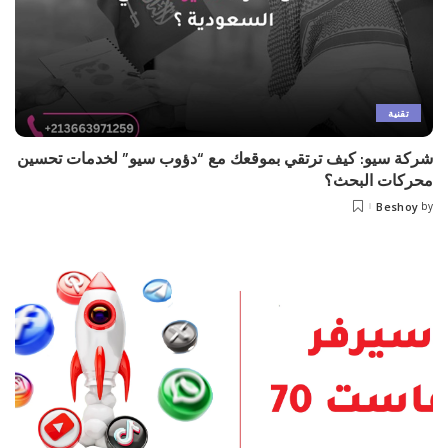
تقنية
شركة سيو: كيف ترتقي بموقعك مع “دؤوب سيو” لخدمات تحسين
محركات البحث؟
Beshoy
by
Posted
by