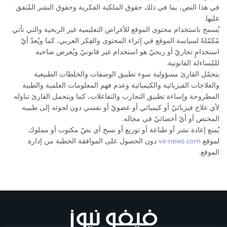
في هذا النص، بما في ذلك حقوق الملكية الفكرية وحقوق النشر المُتفق
عليها.
يُسمح باستخدام محتوى الموقع للأغراض التعليمية غير الربحية والتي تأتي
مُكمّلةً لسياسة الموقع في إثراء المحتوى والفِكر العربي، كما ويُعدّ أيّ
استخدامٍ تجاريّ أو ربحيّ هو استخدام غير قانونيّ ويُعرض صاحبه
للمُساءلة القانونية.
يتحمّل القارئ مسؤولية سوء تطبيق الوصفات والخلطات الطبيعية
والعلاجات الفيزيائية والكيميائية وعدم فهم المعلومات العلمية والطبية
المطروحة وإساءة تطبيق التجارب والتفاعلات، كما ويتحمل القارئ تناوله
لأي علاج فيزيائيّ أو كيميائي أو عضويّ أو نفسي دون لجوئه إلى طبيبه
المختص أو أيّ أخصائيّ في مجاله.
يُمنع إعادة نشر أو طباعة أو توزيع أو نسخ أي نصّ مكتوب أو مملوك
لموقع
ve-news.com
دون الحصول على الموافقة الخطية من إدارة
الموقع.