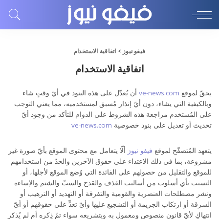
فيفو نيوز
>
اتفاقية الاستخدام
اتفاقية الاستخدام
يحقّ لموقع
ve-news.com
أن يُعدّل على هذه البنود في أيّ وقتٍ شاء
وبالكيفية التي يشاء، دون أيّ إنذار مُسبق لمستخدميه، مما يعني التوجب
على المُستخدم مراجعة هذه الشروط على الدوام للتأكد من وجود أيّ
تحديث أو تعديل على بنود خصوصية
ve-news.com
يتعهد المُتصفّح لموقع
فيفو نيوز
ألّا يتعامل مع محتوى الموقع بأيّ صورة غير
مشروعة، بما في ذلك الاعتداء على حقوق الآخرين والحدّ من استخدامهم
للموقع والتقليل من حصولهم على الفائدة التي وُضع الموقع لأجلها، أو
التسبب بأي أسلوب من أساليب القذف والقدح والسبّ والشتم والإساءة
ونشر مصطلحات العنصرية والقومية والتفرقة أو التهديد أو الترهيب أو
السرقة أو ارتكاب الجريمة أو التشجيع عليها وأيّ تعدٍّ على حقوقهم أو أيّ
انتهاكٍ لأيّ قانون منصوص ومعمول به وبتشريعه سواء تمّ ذِكره أم لم يُذكر