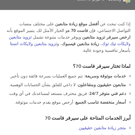
Posted
by
إذا كنت تبحث عن
أفضل موقع زيادة متابعين
على مختلف منصات
التواصل الاجتماعي، فإن
فاست 70
هو الخيار الأمثل لك. يتميز الموقع بأنه
ارخص سيرفر تزويد متابعين
ويوفر خدمات متنوعة تشمل
تزويد متابعين
ولايكات تيك توك
،
زيادة متابعين فيسبوك
، و
تزويد متابعين ولايكات انستا
بأسعار تنافسية وجودة عالية.
لماذا تختار سيرفر فاست 70؟
خدمات موثوقة وسريعة
: تتم جميع العمليات بسرعة فائقة دون تأخير.
متابعون حقيقيون ومتفاعلون
: لا داعي للقلق بشأن الحسابات الوهمية.
دعم فني متوفر 24/7
: فريق محترف مستعد لمساعدتك في أي وقت.
أسعار منخفضة تناسب الجميع
: أرخص موقع يقدم خدمات موثوقة.
أبرز الخدمات المتاحة على سيرفر فاست 70
متجر زيادة متابعين حقيقيين