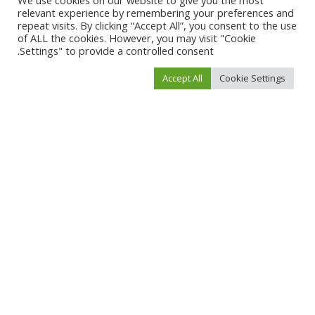
We use cookies on our website to give you the most
الدور المجتمعي
، وتسهم في:
relevant experience by remembering your preferences and
repeat visits. By clicking “Accept All”, you consent to the use
تعزيز
الأمن الغذائي
of ALL the cookies. However, you may visit "Cookie
Settings" to provide a controlled consent.
دعم
الاقتصاد المحلي
Accept All
Cookie Settings
التعاون مع
الموردين السعوديين
توفير فرص عمل للمواطنين
اكتشف تجربة تسوق مميزة مع أسواق المحسن
إذا كنت تبحث عن
سوبر ماركت موثوق في السعودية
يجمع بين الجودة
والأسعار والتنوع، فإن
أسواق عبدالسلام المحسن
هي وجهتك المثالية.
حمل الآن تطبيق أسواق المحسن
وابدأ التسوق الإلكتروني بسهولة
أو تفضل بزيارة أقرب فرع لك في بريدة للاستفادة من أقوى العروض