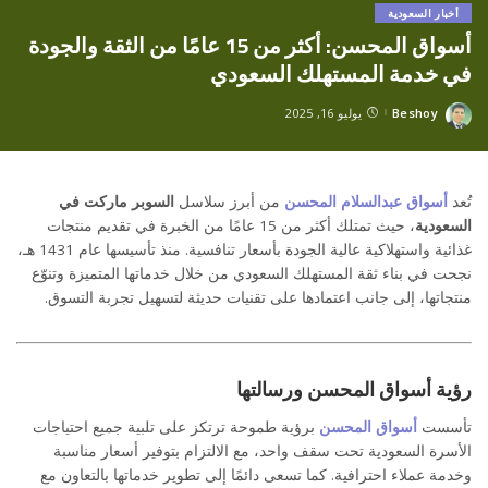
أخبار السعودية
أسواق المحسن: أكثر من 15 عامًا من الثقة والجودة
في خدمة المستهلك السعودي
Beshoy
يوليو 16, 2025
Posted
by
تُعد
أسواق عبدالسلام المحسن
من أبرز سلاسل
السوبر ماركت في
السعودية
، حيث تمتلك أكثر من 15 عامًا من الخبرة في تقديم منتجات
غذائية واستهلاكية عالية الجودة بأسعار تنافسية. منذ تأسيسها عام 1431 هـ،
نجحت في بناء ثقة المستهلك السعودي من خلال خدماتها المتميزة وتنوّع
منتجاتها، إلى جانب اعتمادها على تقنيات حديثة لتسهيل تجربة التسوق.
رؤية أسواق المحسن ورسالتها
تأسست
أسواق المحسن
برؤية طموحة ترتكز على تلبية جميع احتياجات
الأسرة السعودية تحت سقف واحد، مع الالتزام بتوفير أسعار مناسبة
وخدمة عملاء احترافية. كما تسعى دائمًا إلى تطوير خدماتها بالتعاون مع