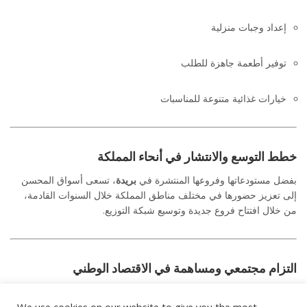
إعداد وجبات منزلية
توفير أطعمة جاهزة للطلب
خيارات غذائية متنوعة للمناسبات
خطط التوسع والانتشار في أنحاء المملكة
بفضل مستودعاتها وفروعها المنتشرة في
بريدة
، تسعى أسواق المحسن
إلى تعزيز حضورها في مختلف مناطق المملكة خلال السنوات القادمة،
من خلال افتتاح فروع جديدة وتوسيع شبكة التوزيع.
التزام مجتمعي ومساهمة في الاقتصاد الوطني
لا تقتصر أهداف أسواق المحسن على النمو التجاري فقط، بل تؤمن بأهمية