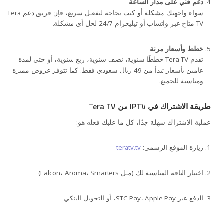
دعم فني على مدار الساعة
سواء واجهتك مشكلة أو كنت بحاجة لتفعيل سريع، فإن فريق دعم Tera
TV متاح عبر واتساب أو تيليجرام 24/7 لحل أي مشكلة.
خطط وأسعار مرنة
تقدم Tera TV خططًا سنوية، نصف سنوية، ربع سنوية، أو حتى لمدة
عامين بأسعار تبدأ من 49 ريال سعودي فقط. كما تتوفر عروض مميزة
ومناسبة للجميع.
طريقة الاشتراك في IPTV من Tera TV
عملية الاشتراك سهلة جدًا، كل ما عليك فعله هو:
زيارة الموقع الرسمي:
teratv.tv
اختيار الباقة المناسبة لك (مثل Falcon، Aroma، Smarters)
الدفع عبر STC Pay، Apple Pay، أو التحويل البنكي