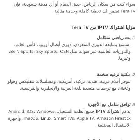
سواء كنت من سكان الرياض، جدة، الدمام أو أي مدينة سعودية، فإن
Tera TV تضمن لك تغطية كاملة وخدمة مثالية.
مزايا اشتراك IPTV من Tera TV
بث رياضي متكامل
استمتع بمتابعة الدوري السعودي، دوري أبطال أوروبا، كأس العالم،
اشتراك IPTV من Tera TV بجودة 4K
والدوريات العالمية عبر قنوات مثل BeIN Sports، Sky Sports، OSN،
وغيرها.
مكتبة ترفيه ضخمة
تتوفر أفلام عربية، هندية، تركية، أمريكية، ومسلسلات نتفليكس وهولو
وHBO، مع ترجمات متعددة للغة العربية والإنجليزية والفرنسية.
توافق شامل مع الأجهزة
يدعم
اشتراك IPTV
جميع أنظمة التشغيل: Android، iOS، Windows،
macOS، Linux، Smart TVs، Apple TV، Amazon Firestick، وأجهزة
الاستقبال المختلفة.