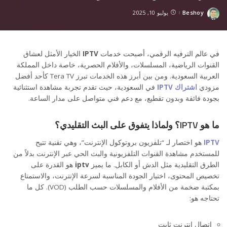
Beshoy
يوليو 10, 2025
Posted
by
في عالم الترفيه الرقمي، أصبحت خدمات
IPTV
الخيار الأمثل لعشاق
القنوات الرياضية، المسلسلات، والأفلام الحصرية، خاصة داخل المملكة
العربية السعودية. ومن بين أبرز هذه الخدمات تبرز Tera TV كأحد أفضل
مزودي
اشتراك IPTV
في السعودية، حيث تقدم تجربة مشاهدة استثنائية
بجودة فائقة وبدون تقطيع، مع دعم فني متواصل على مدار الساعة.
ما هو IPTV؟ ولماذا يتفوق على البث التقليدي؟
IPTV
هو اختصار لـ “تلفزيون بروتوكول الإنترنت”، وهي تقنية تتيح
للمستخدم مشاهدة القنوات التلفزيونية والبث الحي عبر الإنترنت بدلاً من
الطرق التقليدية مثل الدش أو الكابل. ما يميز
iptv
هو القدرة على
تخصيص المحتوى، اختيار الجودة المناسبة لسرعة الإنترنت، والاستمتاع
بمكتبة ضخمة من الأفلام والمسلسلات حسب الطلب (VOD). كل ما
تحتاجه هو:
اتصال إنترنت ثابت