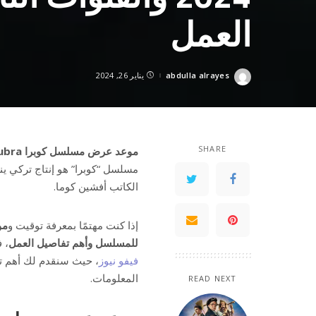
العمل
abdulla alrayes
يناير 26, 2024
Posted
by
SHARE
موعد عرض مسلسل كوبرا Kubra التركي 2024 والقنوات الناقلة للمسلسل وأهم تفاصيل العمل
مسلسل “كوبرا” هو إنتاج تركي ين
الكاتب أفشين كوما.
إذا كنت مهتمًا بمعرفة توقيت و
للمسلسل وأهم تفاصيل العمل
، 
فيفو نيوز
، حيث سنقدم لك أهم تف
المعلومات.
READ NEXT