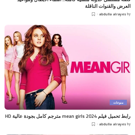
العرض والقنوات الناقلة
abdulla alrayes
by
Posted
by
منوعات
رابط تحميل فيلم mean girls 2024 مترجم كامل بجودة عالية HD
abdulla alrayes
by
Posted
by