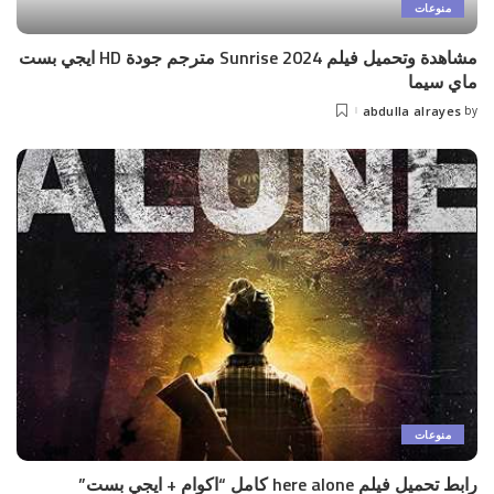
منوعات
مشاهدة وتحميل فيلم Sunrise 2024 مترجم جودة HD ايجي بست
ماي سيما
abdulla alrayes
by
Posted
by
منوعات
رابط تحميل فيلم here alone كامل “اكوام + ايجي بست”