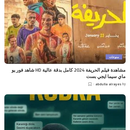
منوعات
مشاهدة فيلم الحريفة 2024 كامل بدقة عالية HD شاهد فور يو
ماي سيما ايجي بست
abdulla alrayes
by
Posted
by