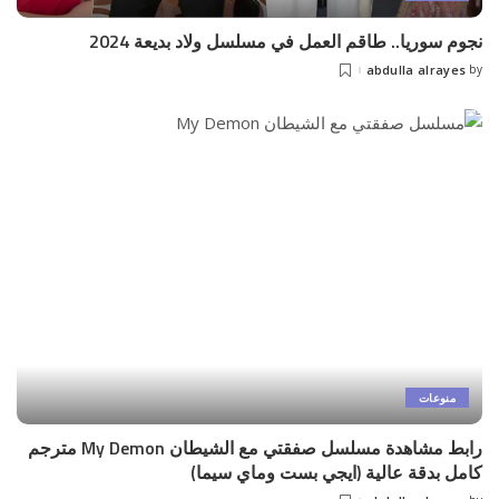
نجوم سوريا.. طاقم العمل في مسلسل ولاد بديعة 2024
abdulla alrayes
by
Posted
by
منوعات
رابط مشاهدة مسلسل صفقتي مع الشيطان My Demon مترجم
كامل بدقة عالية (ايجي بست وماي سيما)