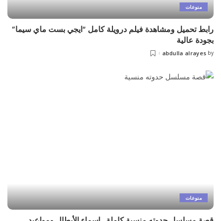
منوعات
رابط تحميل ومشاهدة فيلم درويلة كامل “ايجي بست ماي سيما”
بجودة عالية
abdulla alrayes
by
Posted
by
منوعات
قصة مسلسل حدوته منسية كاملة.. اسماء الأبطال ومواعيد