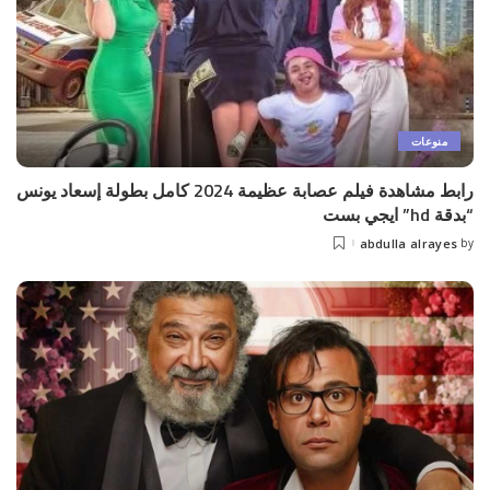
منوعات
رابط مشاهدة فيلم عصابة عظيمة 2024 كامل بطولة إسعاد يونس
“بدقة hd” ايجي بست
abdulla alrayes
by
Posted
by