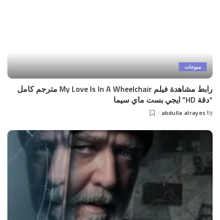
منوعات
رابط مشاهدة فيلم My Love Is In A Wheelchair مترجم كامل
“دقة HD” ايجي بست ماي سيما
abdulla alrayes
by
Posted
by