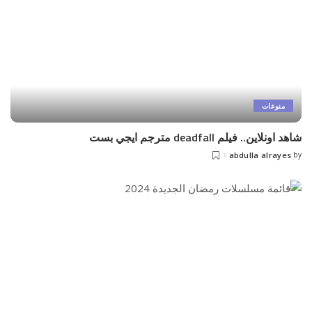
منوعات
شاهد اونلاين.. فيلم deadfall مترجم ايجي بست
abdulla alrayes
by
Posted
by