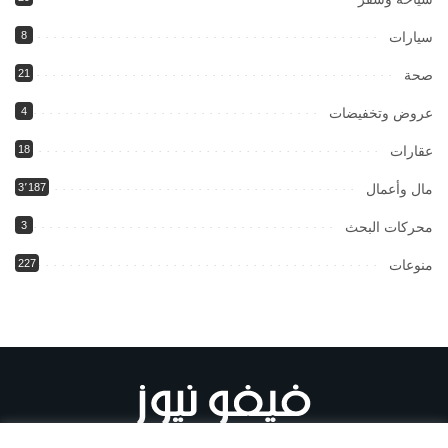
سيارات
8
صحة
21
عروض وتخفيضات
4
عقارات
18
مال وأعمال
3٬187
محركات البحث
3
منوعات
227