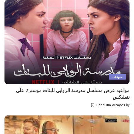
منوعات
مواعيد عرض مسلسل مدرسة الروابي للبنات موسم 2 على
نتفليكس
abdulla alrayes
by
Posted
by