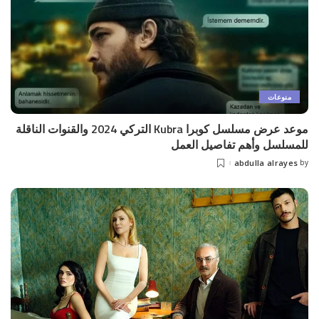
منوعات
موعد عرض مسلسل كوبرا Kubra التركي 2024 والقنوات الناقلة
للمسلسل وأهم تفاصيل العمل
abdulla alrayes
by
Posted
by