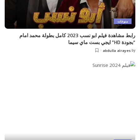
منوعات
رابط مشاهدة فيلم ابو نسب 2023 كامل بطولة محمد امام
“بجودة HD” ايجي بست ماي سيما
abdulla alrayes
by
Posted
by