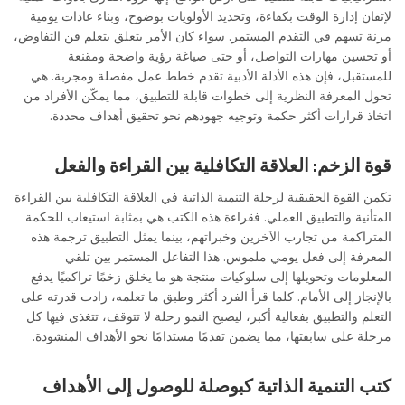
لإتقان إدارة الوقت بكفاءة، وتحديد الأولويات بوضوح، وبناء عادات يومية
مرنة تسهم في التقدم المستمر. سواء كان الأمر يتعلق بتعلم فن التفاوض،
أو تحسين مهارات التواصل، أو حتى صياغة رؤية واضحة ومقنعة
للمستقبل، فإن هذه الأدلة الأدبية تقدم خطط عمل مفصلة ومجربة. هي
تحول المعرفة النظرية إلى خطوات قابلة للتطبيق، مما يمكّن الأفراد من
اتخاذ قرارات أكثر حكمة وتوجيه جهودهم نحو تحقيق أهداف محددة.
قوة الزخم: العلاقة التكافلية بين القراءة والفعل
تكمن القوة الحقيقية لرحلة التنمية الذاتية في العلاقة التكافلية بين القراءة
المتأنية والتطبيق العملي. فقراءة هذه الكتب هي بمثابة استيعاب للحكمة
المتراكمة من تجارب الآخرين وخبراتهم، بينما يمثل التطبيق ترجمة هذه
المعرفة إلى فعل يومي ملموس. هذا التفاعل المستمر بين تلقي
المعلومات وتحويلها إلى سلوكيات منتجة هو ما يخلق زخمًا تراكميًا يدفع
بالإنجاز إلى الأمام. كلما قرأ الفرد أكثر وطبق ما تعلمه، زادت قدرته على
التعلم والتطبيق بفعالية أكبر، ليصبح النمو رحلة لا تتوقف، تتغذى فيها كل
مرحلة على سابقتها، مما يضمن تقدمًا مستدامًا نحو الأهداف المنشودة.
كتب التنمية الذاتية كبوصلة للوصول إلى الأهداف