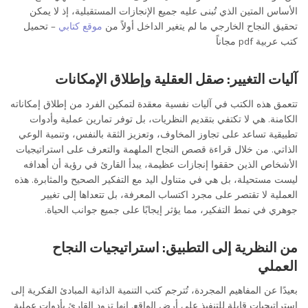
الأساس المتين الذي تُبنى عليه جميع الإنجازات المستقبلية، إذ لا يمكن
تحقيق النجاح الخارجي ما لم يتغير الداخل أولاً من
موقع كتابي
– تحميل
كتب عربية pdf مجاناً
آليات التغيير: صقل العقلية وإطلاق الإمكانات
تتعمق هذه الكتب في آليات نفسية معقدة لتمكين الفرد من إطلاق إمكاناته
الكامنة. هي لا تكتفي بتقديم النظريات، بل توفر تمارين عملية وأدوات
تطبيقية تساعد على تجاوز المخاوف، وتعزيز الثقة بالنفس، وتنمية الوعي
الذاتي. من خلال قراءة قصص النجاح الملهمة والتعرف على استراتيجيات
الأشخاص الذين حققوا إنجازات عظيمة، يبدأ القارئ في رؤية أن أهدافه
ليست مستحيلة، بل هي في متناول اليد مع التفكير الصحيح والمثابرة. هذه
العملية لا تقتصر على مجرد اكتساب المعرفة، بل تتعداها إلى تغيير
جوهري في نمط التفكير، مما يؤثر إيجابًا على جميع جوانب الحياة.
من النظرية إلى التطبيق: استراتيجيات النجاح
العملي
كيف تقودك كتب التنمية الذاتية نحو النجاح
بعيدًا عن المفاهيم المجردة، تُترجم كتب التنمية الذاتية المبادئ الفكرية إلى
استراتيجيات قابلة للتنفيذ على أرض الواقع. إنها تزود القارئ بأدوات عملية