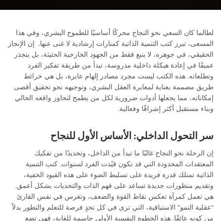
لطالما كان السعي نحو النجاح محركًا أساسيًا للطموح البشري، وفي هذا
المسعى، تبرز كتب التنمية الذاتية كمنارات إرشادية لا غنى عنها. إن الإنجاز
الحقيقي، في جوهره، لا ينبع فقط من الجهود الخارجية الحثيثة، بل يتجذر
عميقًا في إعادة هيكلة داخلية مدروسة، تبدأ من طريقة تفكير الفرد
وتطلعاته. هذه الكتب ليست مجرد مصادر إلهام عابرة، بل هي خرائط
طريق مصممة بعناية لمعايرة العقل البشري، وتوجيهه نحو تحقيق أقصى
إمكاناته، مما يجعلها أدوات ضرورية لكل من يطمح لتجاوز واقعه الحالي
وبناء مستقبل أكثر إشراقًا وفعالية.
سر التحول الداخلي: الأساس الأول للنجاح
إن الرحلة نحو النجاح غالبًا ما تبدأ من الداخل، وتحديدًا من تفكيك
المعتقدات المحدودة التي قد تكون قيّدت الفرد لسنوات. كتب التنمية
الذاتية تمتلك قدرة فريدة على تسليط الضوء على هذه القيود الخفية،
وتقديم منظورات جديدة تساعد على فهم الذات والتحديات بشكل أعمق.
هي تعمل كمرآة تعكس نقاط القوة والضعف، وتغرس في نفس القارئ
“عقلية النمو” الاستباقية، التي ترى في كل تحدٍ فرصة للتعلم والتطور بدلاً
من كونه عائقًا. هذه الخطوة النفسية الأولى حاسمة للغاية، فهي تضع