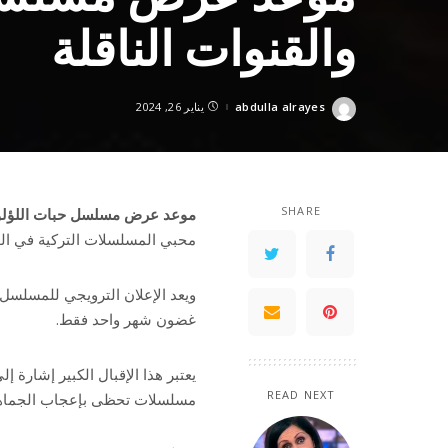
والقنوات الناقلة
abdulla alrayes
يناير 26, 2024
Posted
by
SHARE
موعد عرض مسلسل حبات اللؤلؤ 2024 والقنوات الناق
محبي المسلسلات التركية في ا
غضون شهر واحد فقط.
يعتبر هذا الإقبال الكبير إشار
READ NEXT
مسلسلات تحظى بإعجاب الجماهير 