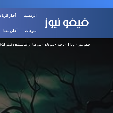
الرئيسية
أخبار الريا
منوعات
أعلن معنا
فيفو نيوز
>
Blog
>
ترفيه
>
منوعات
>
من هنا.. رابط مشاهدة فيلم The Heiress 2023 مترجم كامل “بدقة HD” عرب سيد اون لاين