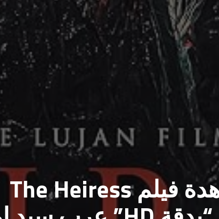
من هنا.. رابط مشاهدة فيلم The Heiress
2023 مترجم كامل “بدقة HD” عرب س