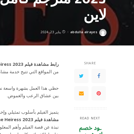
لاين
abdulla alrayes
يناير 23, 2024
Posted
by
SHARE
رابط مشاهدة فيلم The Heiress 2023 مترجم كامل “بدقة HD” عرب سيد اون لاين
من المواقع التي تتيح خدمة مشاهدة وتحميل فيلم ess 2023
حظي هذا العمل بشهرة واسعة نظرً
بين عشاق الرعب والغموض.
يتميز الفيلم بأسلوب تمثيلي وإ
READ NEXT
مشاهدة فيلم The Heiress 2023 مترجم كامل “بدقة HD” عرب سيد اون لاين
نبذة عن قصة الفيلم وأهم المعلوما