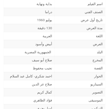
اسم الفيلم
بداية ونهاية
الصنف الفني
دراما
تاريخ أول عرض
يوليو 1960
مدة العرض
130 دقيقة
اللغة
العربية
العرض
أبيض وأسود
البلد
الجمهورية المصرية
المخرج
صلاح أبو سيف
القصة
نجيب محفوظ
الحوار
احمد شكري- كامل عبد السلام
السيناريو
صلاح عز الدين
التصوير
كمال كريم
الموسيقى
فؤاد الظاهري
التركيب
إميل بحري