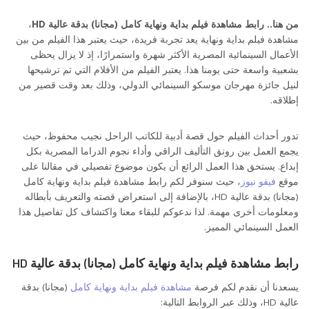
من هنا.. رابط مشاهدة فيلم بداية ونهاية كامل (مجانا) بدقة عالية HD
،
مشاهدة فيلم بداية ونهاية يعد تجربة فريدة، حيث يعتبر هذا الفيلم من بين
الأعمال السينمائية المصرية الأكثر شهرة واستمرارًا، إذ لا يزال يحظى
بشعبية واسعة حتى يومنا هذا. يعتبر الفيلم من الأفلام التي تم ترشيحها
لنيل جائزة مهرجان موسكو السينمائي الدولي، وذلك بعد وقت قصير من
إطلاقه.
تدور أحداث الفيلم حول قصة أدبية للكاتب الراحل نجيب محفوظ، حيث
يجمع العمل بين رونق التأليف الراقي وأداء نجوم الدراما المصرية بكل
إبداع. يستحق هذا العمل الرائع أن يكون موضوع تفصيلي في مقالنا على
موقع
فيفو نيوز
، حيث سنوفر لكم رابط مشاهدة فيلم بداية ونهاية كامل
(مجانا) بدقة عالية HD، بالإضافة إلى استعراض قصته والتعريف بأبطاله
ومعلومات أخرى مهمة. لذا ندعوكم للبقاء معنا واكتشاف كل تفاصيل هذا
العمل السينمائي المميز.
رابط مشاهدة فيلم بداية ونهاية كامل (مجانا) بدقة عالية HD
يسعدنا أن نقدم لكم فرصة
مشاهدة فيلم بداية ونهاية كامل
(مجانا) بدقة
عالية HD، وذلك عبر الروابط التالية: