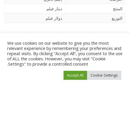
المنتج
دينار فيلم
التوزيع
دولار فيلم
وإلى هنا نصل إلى نهاية مقالنا عبر موقع
فيفو نيوز
حيث قمنا بتقديم
رابط
مشاهدة فيلم بداية ونهاية كامل (مجانا) بدقة عالية HD
. كما قمنا بمراجعة
We use cookies on our website to give you the most
relevant experience by remembering your preferences and
قصة الفيلم وتعريفكم بأبطاله، إلى جانب تقديم معلومات هامة أخرى.
repeat visits. By clicking “Accept All”, you consent to the use
of ALL the cookies. However, you may visit "Cookie
Settings" to provide a controlled consent.
TAGS:
رابط مشاهدة فيلم بداية ونهاية كامل (مجانا) بدقة عالية HD
Accept All
Cookie Settings
فيلم بداية ونهاية ويكيبيديا
قصة فيلم بداية ونهاية
What’s your reaction?
0
0
0
0
0