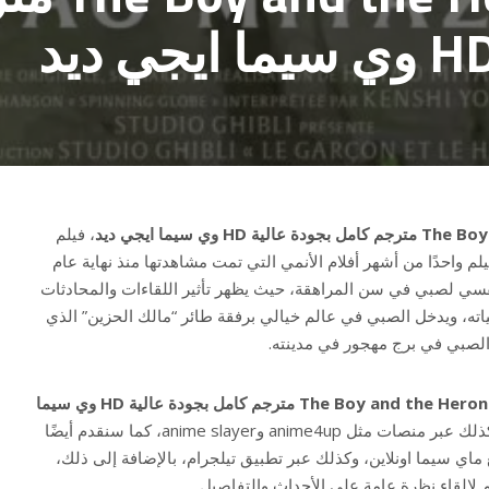
، فيلم
يلم واحدًا من أشهر أفلام الأنمي التي تمت مشاهدتها منذ نهاية عام
ر نفسي لصبي في سن المراهقة، حيث يظهر تأثير اللقاءات والمحادثات
ياته، ويدخل الصبي في عالم خيالي برفقة طائر “مالك الحزين” الذي
لصبي في برج مهجور في مدينته.
مشاهدة فيلم The Boy and the Heron مترجم كامل بجودة عالية HD وي سيما
، وكذلك عبر منصات مثل anime4up وanime slayer، كما سنقدم أيضًا
ماي سيما اونلاين، وكذلك عبر تطبيق تيلجرام، بالإضافة إلى ذلك،
إلقاء نظرة عامة على الأحداث والتفاصيل.