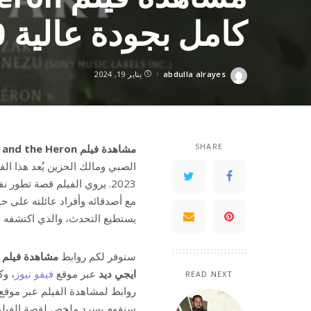
كامل بجودة عالية HD وي سيما ايجي ديد
abdulla alrayes
يناير 19, 2024
Posted
by
SHARE
مشاهدة فيلم The Boy and the Heron مترجم كامل بجودة عالية HD وي سيما ايجي ديد
الصبي ومالك الحزين يُعد هذا الف
2023. يروي الفيلم قصة تطو
مع أصدقائه وأفراد عائلته على ح
يستطيع التحدث، والذي اكتشفه ا
سنوفر لكم روابط
ايجي ديد
عبر موقع
فيفو نيوز
READ NEXT
روابط لمشاهدة الفيلم عبر موقع 
سنقوم بسرد ملخص لقصة الفيلم ل