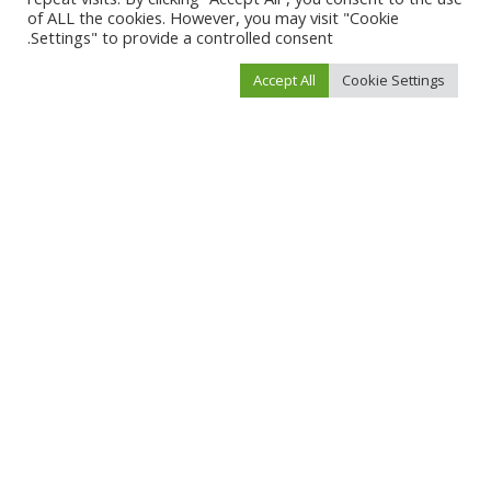
بيكينسيل، وضم الفريق أيضًا العديد من النجوم المتألقين مثل:
of ALL the cookies. However, you may visit "Cookie
Settings" to provide a controlled consent.
جيوفاني ريبيسي.
Accept All
Cookie Settings
بن فوستر.
لوكاس هاس.
دييغو لونا.
أولافور داري أولافسون.
وليام لاكينج.
جي كي سيمونز.
كيلب لاندري جونز.
روبرت ألبيرج.
ديفيد أوهارا
تألق هؤلاء الفنانين جميعهم في تقديم أداء مميز يضفي على العمل طابعًا
فنيًا رائعًا.
وصلنا إلى نهاية مقالتنا الذي قدمنا لكم من خلاله
مشاهدة فيلم