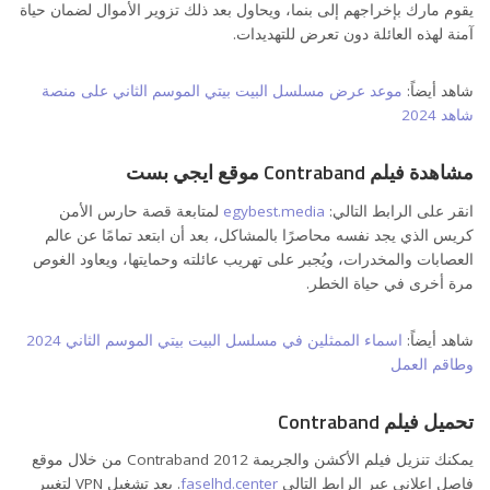
يقوم مارك بإخراجهم إلى بنما، ويحاول بعد ذلك تزوير الأموال لضمان حياة
آمنة لهذه العائلة دون تعرض للتهديدات.
شاهد أيضاً:
موعد عرض مسلسل البيت بيتي الموسم الثاني على منصة
شاهد 2024
مشاهدة فيلم Contraband موقع ايجي بست
انقر على الرابط التالي:
egybest.media
لمتابعة قصة حارس الأمن
كريس الذي يجد نفسه محاصرًا بالمشاكل، بعد أن ابتعد تمامًا عن عالم
العصابات والمخدرات، ويُجبر على تهريب عائلته وحمايتها، ويعاود الغوص
مرة أخرى في حياة الخطر.
شاهد أيضاً:
اسماء الممثلين في مسلسل البيت بيتي الموسم الثاني 2024
وطاقم العمل
تحميل فيلم Contraband
يمكنك تنزيل فيلم الأكشن والجريمة Contraband 2012 من خلال موقع
فاصل إعلاني عبر الرابط التالي
faselhd.center
. بعد تشغيل VPN لتغيير