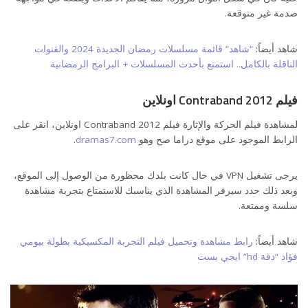
صدمة غير متوقعة.
شاهد أيضاً:
“شاهد” قائمة مسلسلات رمضان الجديدة 2024 والقنوات
الناقلة بالكامل.. استمتع بأحدث المسلسلات + البرامج الرمضانية
فيلم Contraband 2012 اونلاين
لمشاهدة فيلم الحركة والإثارة فيلم Contraband 2012 اونلاين، انقر على
الرابط الموجود على موقع دراما صح وهو
dramas7.com
.
يرجى تشغيل VPN في حال كانت بلدك محظورة من الوصول إلى الموقع،
وبعد ذلك حدد سيرفر المشاهدة الذي يناسبك للاستمتاع بتجربة مشاهدة
سلسة وممتعة.
شاهد أيضاً:
رابط مشاهدة وتحميل فيلم التجربة المكسيكية بطولة بيومي
فؤاد “دقة hd” ايجي بست