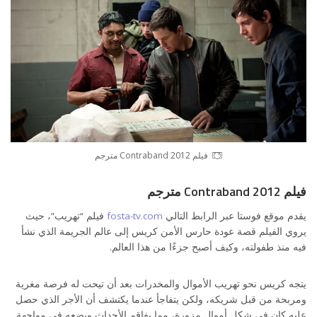
فيلم Contraband 2012 مترجم
فيلم Contraband 2012 مترجم
يقدم موقع فوستا عبر الرابط التالي
fosta-tv.com
فيلم “تهريب”، حيث
يروي الفيلم قصة عودة حارس الأمن كريس إلى عالم الجريمة الذي نشأ
فيه منذ طفولته، وكيف أصبح جزءًا من هذا العالم.
يتجه كريس نحو تهريب الأموال والمخدرات بعد أن تيحت له فرصة مغرية
ومربحة من قبل شريكه، ولكن يتفاجأ عندما يكتشف أن الأجر الذي حصل
عليه كان في شكل أموال مزورة، مما يفاقم الأحداث ويضعه في مواجهة