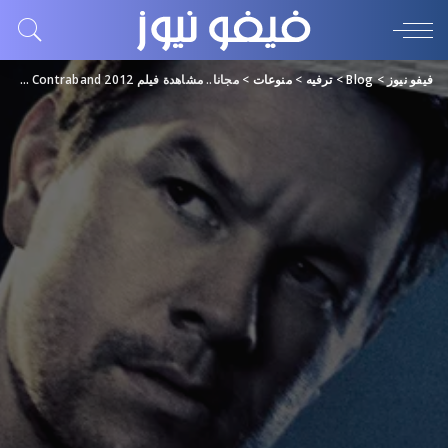
فيفو نيوز
>
Blog
>
ترفيه
>
منوعات
>
مجانا.. مشاهدة فيلم Contraband 2012 مترجم اونلاين “فشار فيديو + ايجي بست”