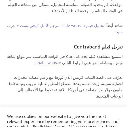
موقعك، قم بتحديد الصيغة المناسبة للتحميل، لتتمكن من مشاهدة الفيلم
في الوقت المناسب برفقة العائلة والأصدقاء.
شاهد أيضاً:
تحميل فيلم Little woman مترجم كامل “ايجي بست + عرب
سيد”
تنزيل فيلم Contraband
استمتع بمشاهدة فيلم Contraband في الوقت المناسب عبر موقع شاهد
وبس، ببساطة انقر على الرابط التالي
shahidwbas.tv
.
تعرَّف على قصة الشاب كريس الذي يُورَط مع زعيم عصابة مخدرات
لحماية نسيبه، ويجد نفسه بعدها مضطرًا لتنظيم عملية تهريب بقيمة 140
مليون دولار من منطقة في أمريكا اللاتينية، تحيط بها الأخطار، إلى
الولايات المتحدة.
أبطال فيلم Contraband
We use cookies on our website to give you the most
قاد مارك والبيرغ فريقًا استثنائيًا في أداء أدوار البطولة بجانب الممثلة كيت
relevant experience by remembering your preferences and
repeat visits. By clicking “Accept All”, you consent to the use