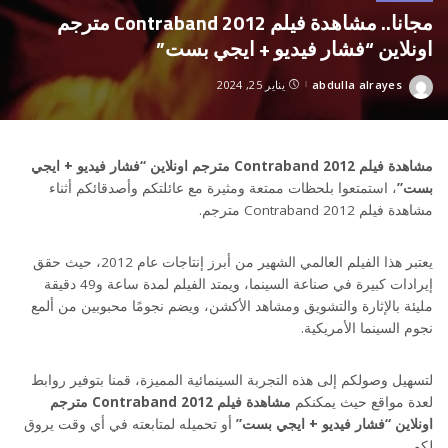
مجانا.. مشاهدة فيلم Contraband 2012 مترجم
اونلاين “فشار فيديو + ايجي بست”
abdulla alrayes
يناير 25, 2024
Posted
by
مشاهدة فيلم Contraband 2012 مترجم اونلاين “فشار فيديو + ايجي
بست”
، استمتعوا بلحظات ممتعة ومثيرة مع عائلتكم وأصدقائكم أثناء
مشاهدة فيلم Contraband 2012 مترجم.
يعتبر هذا الفيلم العالمي الشهير من أبرز إنتاجات عام 2012، حيث حقق
إيرادات كبيرة في صناعة السينما، ويمتد الفيلم لمدة ساعة و49 دقيقة
مليئة بالإثارة والتشويق ومشاهد الأكشن، ويضم نجومًا محبوبين من ألمع
نجوم السينما الأمريكية.
لتسهيل وصولكم إلى هذه التجربة السينمائية المميزة، قمنا بتوفير روابط
لعدة مواقع حيث يمكنكم
مشاهدة فيلم Contraband 2012 مترجم
اونلاين “فشار فيديو + ايجي بست”
أو تحميله لمتابعته في أي وقت يروق
لكم.