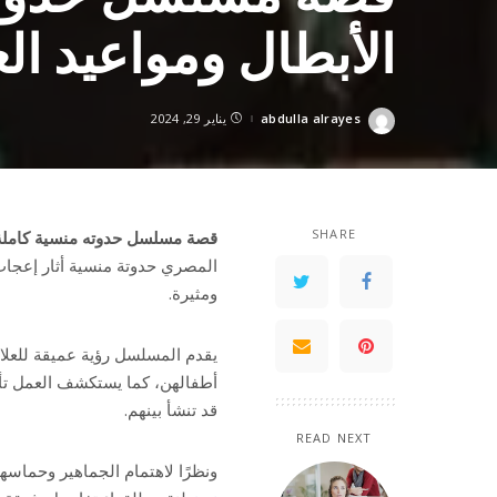
الأبطال ومواعيد ال
abdulla alrayes
يناير 29, 2024
Posted
by
SHARE
قصة مسلسل حدوته منسية كاملة..
المصري حدوتة منسية أثار إعجاب
ومثيرة.
يقدم المسلسل رؤية عميقة للعلاقا
أطفالهن، كما يستكشف العمل تأثي
قد تنشأ بينهم.
READ NEXT
ونظرًا لاهتمام الجماهير وحماسه