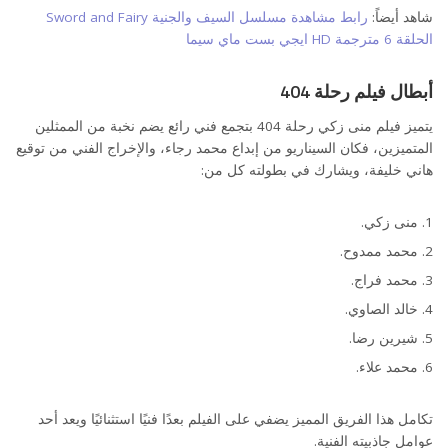
شاهد أيضاً:
رابط مشاهدة مسلسل السيف والجنية Sword and Fairy
الحلقة 6 مترجمة HD ايجي بست ماي سيما
أبطال فيلم رحلة 404
يتميز فيلم منى زكي رحلة 404 بتجمع فني رائع يضم نخبة من الممثلين
المتميزين، فكان السيناريو من إبداع محمد رجاء، والإخراج الفني من توقيع
هاني خليفة، ويشارك في بطولته كل من:
منى زكي.
محمد ممدوح.
محمد فراج.
خالد الصاوي.
شيرين رضا.
محمد علاء.
تكامل هذا الفريق المميز يضفي على الفيلم بعدًا فنيًا استثنائيًا ويعد أحد
عوامل جاذبيته الفنية.