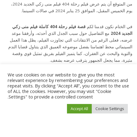
من المتوقع أن يتم عرض فيلم رحلة 404 فيلم منى زكي الجديد 2024،
يوم الخميس المقبل، الموافق 25 يناير 2024 في صالات السينما.
في الختام نكون قدمنا لكم
قصة فيلم رحلة 404 كاملة فيلم منى زكي
الجديد 2024
مع التفاصيل حول سبب الجدل الذي أحدثه، وأرفقنا موعد
عرضه، فعلى الرغم من الانتقادات التي تجاوزت الفيلم، يظل هذا العمل
السينمائي محط اهتمامنا بفضل موضوعه العميق الذي يتناول قضايا الندم
والتوبة والبحث عن الغفران، كما يتميز الفيلم بفريق تمثيل قوي وقصة
مثيرة، مما يجعل الجمهور يترقب عرضه بشغف.
We use cookies on our website to give you the most
relevant experience by remembering your preferences and
repeat visits. By clicking “Accept All”, you consent to the use
of ALL the cookies. However, you may visit "Cookie
Settings" to provide a controlled consent.
TAGS:
أبطال فيلم رحلة 404
أفلام مصرية
فيلم رحلة 404
Accept All
Cookie Settings
فيلم مصري
قصة فيلم رحلة 404
قصة فيلم رحلة 404 كاملة فيلم منى زكي الجديد 2024
منى زكي