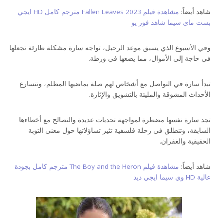
شاهد أيضاً:
مشاهدة فيلم Fallen Leaves 2023 مترجم كامل HD ايجي
بست ماي سيما شاهد فور يو
وفي الأسبوع الذي يسبق موعد الرحيل، تواجه سارة مشكلة طارئة تجعلها
في حاجة إلى الأموال، مما يضعها في ورطة.
قصة فيلم رحلة 404 كاملة فيلم منى زكي الجديد 2024
تبدأ سارة في التواصل مع أشخاص لهم صلة بماضيها المظلم، وتتسارع
الأحداث المشوقة والمليئة بالتشويق والإثارة.
تجد سارة نفسها مضطرة لمواجهة تحديات عديدة والتصالح مع أخطاءها
السابقة، وتنطلق في رحلة فلسفية تثير تساؤلاتها حول معنى التوبة
الحقيقية والغفران.
شاهد أيضاً:
مشاهدة فيلم The Boy and the Heron مترجم كامل بجودة
عالية HD وي سيما ايجي ديد