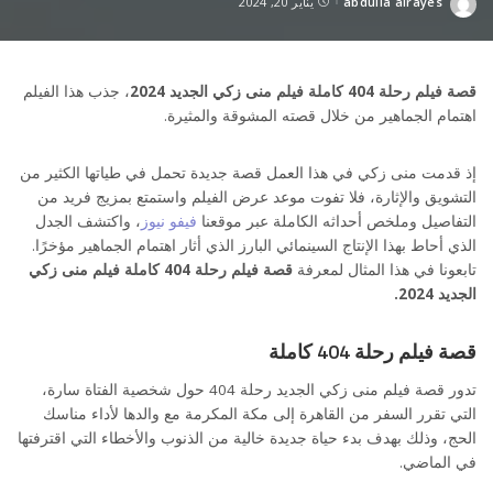
abdulla alrayes
يناير 20, 2024
Posted
by
قصة فيلم رحلة 404 كاملة فيلم منى زكي الجديد 2024
، جذب هذا الفيلم
اهتمام الجماهير من خلال قصته المشوقة والمثيرة.
إذ قدمت منى زكي في هذا العمل قصة جديدة تحمل في طياتها الكثير من
التشويق والإثارة، فلا تفوت موعد عرض الفيلم واستمتع بمزيج فريد من
التفاصيل وملخص أحداثه الكاملة عبر موقعنا
فيفو نيوز
، واكتشف الجدل
الذي أحاط بهذا الإنتاج السينمائي البارز الذي أثار اهتمام الجماهير مؤخرًا.
تابعونا في هذا المثال لمعرفة
قصة فيلم رحلة 404 كاملة فيلم منى زكي
الجديد 2024.
قصة فيلم رحلة 404 كاملة
تدور قصة فيلم منى زكي الجديد رحلة 404 حول شخصية الفتاة سارة،
التي تقرر السفر من القاهرة إلى مكة المكرمة مع والدها لأداء مناسك
الحج، وذلك بهدف بدء حياة جديدة خالية من الذنوب والأخطاء التي اقترفتها
في الماضي.