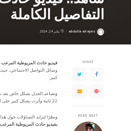
التفاصيل الكاملة
abdulla alrayes
يناير 24, 2024
Posted
by
SHARE
فيديو حادث المريوطية المرعب م
وسائل التواصل الاجتماعي، حيث 
كبير.
وتصاعد الجدل بشكل خاص بعد نش
22 ثانية وأثرت بشكل كبير على المشاهدين.
READ NEXT
ونظرًا لتزايد التساؤلات حول هذ
بفيديو حادث المريوطية المرعب م