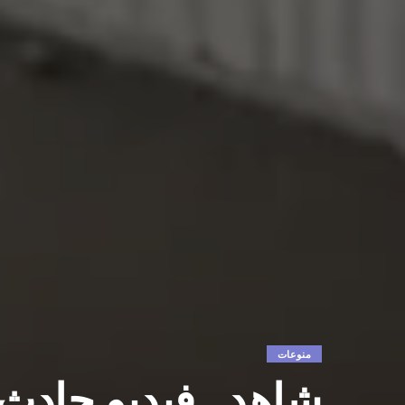
منوعات
شاهد.. فيديو حادث