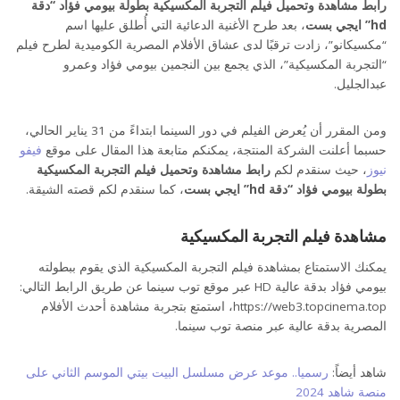
رابط مشاهدة وتحميل فيلم التجربة المكسيكية بطولة بيومي فؤاد “دقة
hd” ايجي بست
، بعد طرح الأغنية الدعائية التي أُطلق عليها اسم
“مكسيكانو”، زادت ترقبًا لدى عشاق الأفلام المصرية الكوميدية لطرح فيلم
“التجربة المكسيكية”، الذي يجمع بين النجمين بيومي فؤاد وعمرو
عبدالجليل.
ومن المقرر أن يُعرض الفيلم في دور السينما ابتداءً من 31 يناير الحالي،
حسبما أعلنت الشركة المنتجة، يمكنكم متابعة هذا المقال على موقع
فيفو
نيوز
، حيث سنقدم لكم
رابط مشاهدة وتحميل فيلم التجربة المكسيكية
بطولة بيومي فؤاد “دقة hd” ايجي بست
، كما سنقدم لكم قصته الشيقة.
مشاهدة فيلم التجربة المكسيكية
يمكنك الاستمتاع بمشاهدة فيلم التجربة المكسيكية الذي يقوم ببطولته
بيومي فؤاد بدقة عالية HD عبر موقع توب سينما عن طريق الرابط التالي:
https://web3.topcinema.top، استمتع بتجربة مشاهدة أحدث الأفلام
المصرية بدقة عالية عبر منصة توب سينما.
شاهد أيضاً:
رسميا.. موعد عرض مسلسل البيت بيتي الموسم الثاني على
منصة شاهد 2024