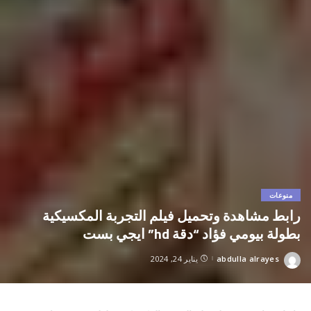
منوعات
رابط مشاهدة وتحميل فيلم التجربة المكسيكية
بطولة بيومي فؤاد “دقة hd” ايجي بست
abdulla alrayes
يناير 24, 2024
Posted
by