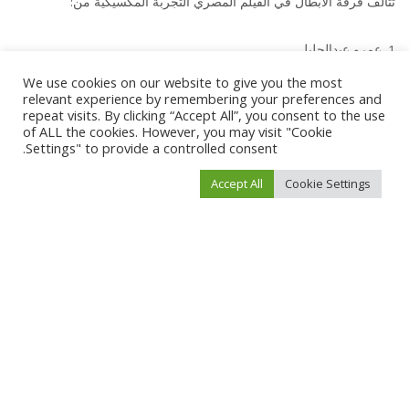
تتألف فرقة الأبطال في الفيلم المصري التجربة المكسيكية من:
عمرو عبدالجليل.
بيومي فؤاد.
We use cookies on our website to give you the most
relevant experience by remembering your preferences and
محمد ثروت.
repeat visits. By clicking “Accept All”, you consent to the use
ندى موسى.
of ALL the cookies. However, you may visit "Cookie
Settings" to provide a controlled consent.
أحمد فتحي.
محمود حافظ.
Accept All
Cookie Settings
ليلى عز العرب.
موعد عرض الفيلم المصري التجربة المكسيكية
من المقرر عرض
فيلم التجربة المكسيكية
في صالات السينما بمصر وبقية
الدول العربية يوم الأربعاء، الموافق 31 يناير 2024.
وبهذا نختم مقالنا حيث قدمنا لكم
رابط مشاهدة وتحميل فيلم التجربة
المكسيكية بطولة بيومي فؤاد “دقة hd” ايجي بست
كما تم توفير بعض
المعلومات حول الفيلم، بما في ذلك أبطاله وقصته.