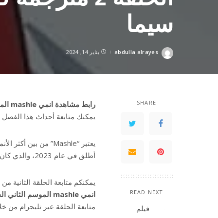
سيما
abdulla alrayes
يناير 14, 2024
Posted
by
SHARE
رابط مشاهدة انمي mashle الموسم الثاني الحلقة 2 مترجمة كاملة HD ايجي بست ماي سيما
يمكنك متابعة أحداث هذا الفصل الجديد من ا
أطلق في عام 2023، والذي كان مليئًا بالسحر والتشويق.
يمكنكم متابعة الحلقة الثانية من انمي mashle ع
READ NEXT
انمي mashle الموسم الثاني الحلقة 2 مترجمة كاملة HD ايجي بست ماي سيما
متابعة الحلقة عبر تليجرام من خ