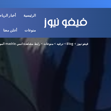
الرئيسية
أخبار الريا
منوعات
أعلن معنا
فيفو نيوز
>
Blog
>
ترفيه
>
منوعات
>
رابط مشاهدة انمي mashle الموسم الثاني الحلقة 2 مترجمة كاملة HD ايجي بست ماي سيما