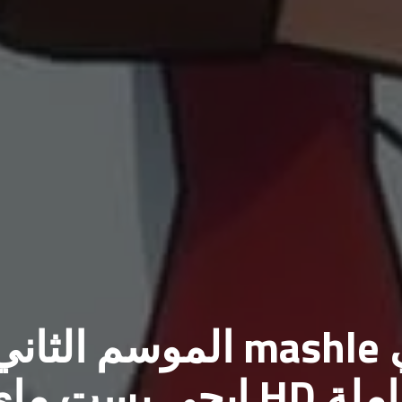
رابط مشاهدة انمي mashle الموسم الثان
الحلقة 2 مترجمة كاملة HD ايجي بست م