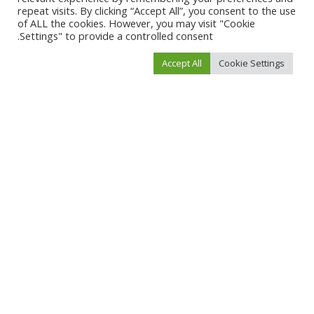
repeat visits. By clicking “Accept All”, you consent to the use
of ALL the cookies. However, you may visit "Cookie
Settings" to provide a controlled consent.
You Might Also Enjoy
Accept All
Cookie Settings
منوعات
منوعات
كيف تقودك كتب التنمية الذاتية
الشيشة الإلكترونية في الكويت
نحو النجاح
– تجربة تدخين حديثة بنكهة
فاخرة
فبراير 15, 2026
نوفمبر 4, 2025