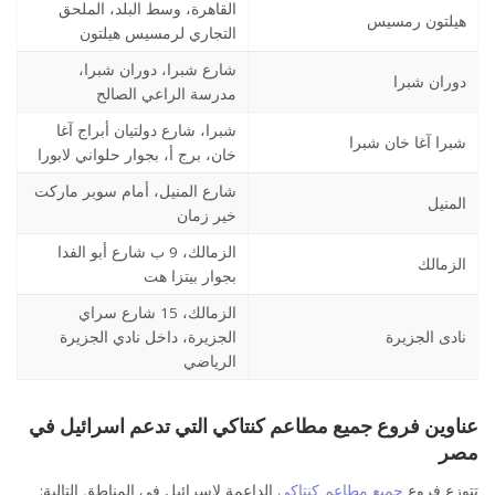
القاهرة، وسط البلد، الملحق
هيلتون رمسيس
التجاري لرمسيس هيلتون
شارع شبرا، دوران شبرا،
دوران شبرا
مدرسة الراعي الصالح
شبرا، شارع دولتيان أبراج آغا
شبرا آغا خان شبرا
خان، برج أ، بجوار حلواني لابورا
شارع المنيل، أمام سوبر ماركت
المنيل
خير زمان
الزمالك، 9 ب شارع أبو الفدا
الزمالك
بجوار بيتزا هت
الزمالك، 15 شارع سراي
نادى الجزيرة
الجزيرة، داخل نادي الجزيرة
الرياضي
عناوين فروع جميع مطاعم كنتاكي التي تدعم اسرائيل في
مصر
تتوزع فروع
جميع مطاعم كنتاكي
الداعمة لإسرائيل في المناطق التالية: