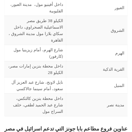
داخل أفينيو مول، مدينة العبور،
العبور
القليوبية
الكيلو 38 طريق مصر
الاسماعيلية الصحراوي، داخل
الشروق
سكاي بلازا مول مدينة الشروق ،
القاهرة
شارع الهرم، أمام زيزينيا مول
الهرم
(كارفور)
داخل محطة بنزين إمارات مصر،
القرية الذكية
الكيلو 28
نايل لاونج، شارع عبد العزيز آل
المنيل
سعود، أمام سينما جالاكسي
داخل محطة بنزين كالتكس،
مدينة نصر
شارع عبد الحميد لطفي، خلف
السراج مول
عناوين فروع مطاعم بابا جونز التي تدعم اسرائيل في مصر