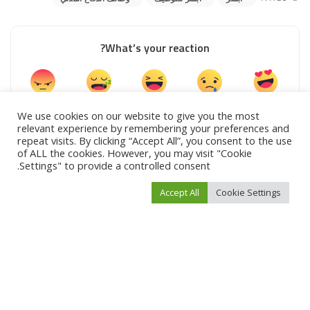
What’s your reaction?
0
0
0
0
0
We use cookies on our website to give you the most
relevant experience by remembering your preferences and
repeat visits. By clicking “Accept All”, you consent to the use
of ALL the cookies. However, you may visit "Cookie
0
0
Settings" to provide a controlled consent.
Accept All
Cookie Settings
SHARE