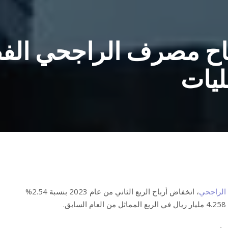
ل أرباح مصرف الراجحي الف
ليات
لراجحي
، انخفاض أرباح الربع الثاني من عام 2023 بنسبة 2.54%