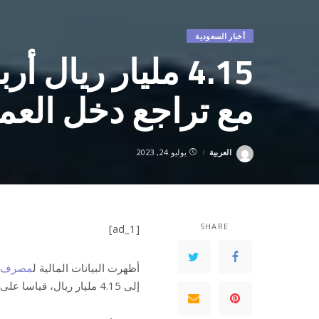
أخبار السعودية
4.15 مليار ريا
مع تراجع دخل العم
العربية
يوليو 24, 2023
Posted
by
SHARE
[ad_1]
أظهرت البيانات المالية ل
مصرف ا
إلى 4.15 مليار ريال، قياسا على 4.258 مليار ريال في الربع المماثل من العام السابق.