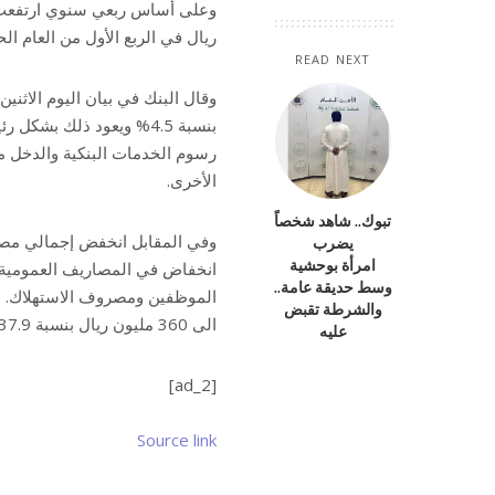
ريال في الربع الأول من العام الح
READ NEXT
وقال البنك في بيان اليوم الاثن
بنسبة 4.5% ويعود ذلك ب
رسوم الخدمات البنكية والدخل من
الأخرى.
تبوك.. شاهد شخصاً
يضرب
امرأة بوحشية
انخفاض في المصاريف العمومية وا
وسط حديقة عامة..
والشرطة تقبض
الى 360 مليون ريال بنسبة 37.9 %.
عليه
[ad_2]
Source link