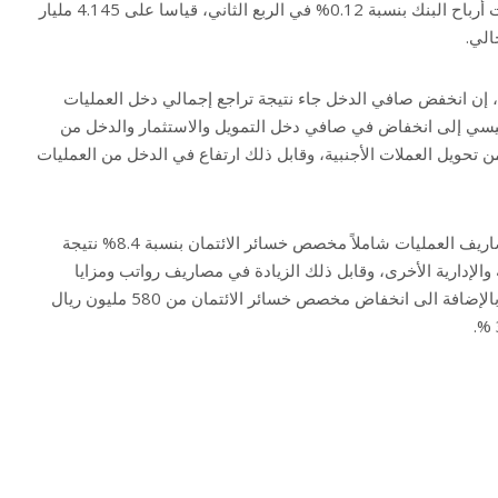
وعلى أساس ربعي سنوي ارتفعت أرباح البنك بنسبة 0.12% في الربع الثاني، قياسا على 4.145 مليار
الي.
ين، إن انخفض صافي الدخل جاء نتيجة تراجع إجمالي دخل العمليات
شكل رئيسي إلى انخفاض في صافي دخل التمويل والاستثمار والدخل من
 تحويل العملات الأجنبية، وقابل ذلك ارتفاع في الدخل من العمليات
وفي المقابل انخفض إجمالي مصاريف العمليات شاملاً مخصص خسائر الائتمان بنسبة 8.4% نتيجة
لإدارية الأخرى، وقابل ذلك الزيادة في مصاريف رواتب ومزايا
الموظفين ومصروف الاستهلاك. بالإضافة الى انخفاض مخصص خسائر الائتمان من 580 مليون ريال