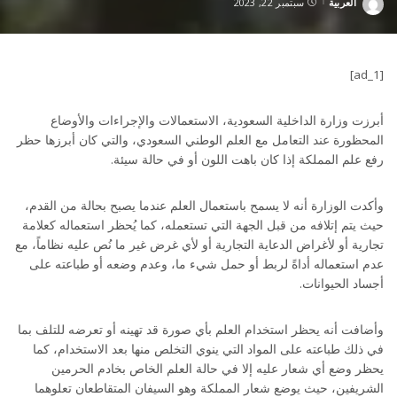
العربية
سبتمبر 22, 2023
Posted
by
[ad_1]
أبرزت وزارة الداخلية السعودية، الاستعمالات والإجراءات والأوضاع
المحظورة عند التعامل مع العلم الوطني السعودي، والتي كان أبرزها حظر
رفع علم المملكة إذا كان باهت اللون أو في حالة سيئة.
وأكدت الوزارة أنه لا يسمح باستعمال العلم عندما يصبح بحالة من القدم،
حيث يتم إتلافه من قبل الجهة التي تستعمله، كما يُحظر استعماله كعلامة
تجارية أو لأغراض الدعاية التجارية أو لأي غرض غير ما نُص عليه نظاماً، مع
عدم استعماله أداةً لربط أو حمل شيء ما، وعدم وضعه أو طباعته على
أجساد الحيوانات.
وأضافت أنه يحظر استخدام العلم بأي صورة قد تهينه أو تعرضه للتلف بما
في ذلك طباعته على المواد التي ينوي التخلص منها بعد الاستخدام، كما
يحظر وضع أي شعار عليه إلا في حالة العلم الخاص بخادم الحرمين
الشريفين، حيث يوضع شعار المملكة وهو السيفان المتقاطعان تعلوهما