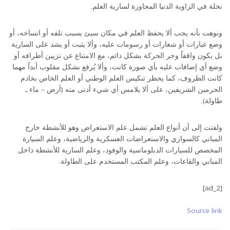
نخلة في الزاوية الدنيا المجاورة لسارية العلم.
ونوهت بأنه يجب ألا يحفظ العلم في مكان سيئ يسبب تلفه أو اتساخه، أو
وضع عبارات أو شعارات أو رسومات عليه، وألا يثبت أو يشد على السارية
بل يكون واقفاً وحر الحركة بشكل دائم، مع الامتناع عن تزيين أطرافه أو
وضع أي إضافات عليه بأي صورة كانت، وألا يُرفع بشكل مقلوب أبداً مهما
كانت الظروف، كما يحظر تنكيس العلم الوطني أو العلم الخاص بخادم
الحرمين الشريفين، على ألا يلامس أي شيء أدنى منه (أرض – ماء ـ
طاولة).
ولفتت إلى أن أنواع العلم تشمل علم الاستعراض وهو للأنشطة خارج
المباني كالسواري والاستعراضات العسكرية والرياضية، وعلم السيارة
المخصص للسيارات الدبلوماسية والوفود، وعلم السارية للأنشطة داخل
المباني والقاعات، وعلم المكتب المستخدم على الطاولة.
[ad_2]
Source link