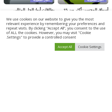
بطاقات أيوا: الحل المثالي
أسواق المحسن: أكثر من 15
للتواصل داخل السجون
عامًا من الثقة والجودة في
We use cookies on our website to give you the most
خدمة المستهلك السعودي
يناير 17, 2025
relevant experience by remembering your preferences and
repeat visits. By clicking “Accept All”, you consent to the use
يوليو 16, 2025
of ALL the cookies. However, you may visit "Cookie
Settings" to provide a controlled consent.
Load More
Accept All
Cookie Settings
بعد الانقلاب العسكري.. فرنسا تقرر سحب قواتها من النيجر
>
أخبار العالم
>
Blog
>
فيفو نيوز