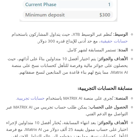
الوسيط:
تُنظم عبر الوسيط XTB، حيث يتداول المشاركون باستخدام
حسابات حقيقية
، مع حد أدنى للإيداع قدره 300 دولار.
المدة:
تستمر المسابقة لشهر كامل.
الأهداف والجوائز:
يتم اختيار أفضل 10 متداولين بناءً على أدائهم، حيث
يحصلون على جوائز مالية وفرصة للتأهل كحسابات نسخ على منصة
Matrix AI، مما يتيح لهم بناء قاعدة من المتابعين لنسخ صفقاتهم.
مسابقة الحسابات التجريبية:
المنصة:
تُجرى على منصة MATRIX AI باستخدام
حسابات تجريبية
.
الحصول على الحساب:
يمكن طلب حساب تجريبي من MATRIX AI عبر
التواصل مع الدعم الفني.
الأهداف والجوائز:
بعد انتهاء المسابقة، يُختار أفضل 10 متداولين لإجراء
اختبار على حساب ممول بقيمة 25 ألف دولار من Matrix AI، مع فرصة
للتأهل كحسابات نسخ، مما يعزز دخولهم إلى عالم التداول الاحترافي.