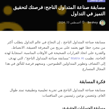
مال وأعمال
مسابقة صناعة المتداول الناجح: فرصتك لتحقيق
التميز في التداول
Beshoy
أغسطس 13, 2024
Posted
by
مسابقة صناعة المتداول الناجح ، إن النجاح في عالم التداول يتطلب أكثر
من مجرد حظ؛ فهو يعتمد على مزيج من المعرفة العميقة، الانضباط،
والقدرة على اتخاذ القرارات الصحيحة في الأوقات المناسبة. استجابةً لهذه
الحاجة، نظمت
Matrix AI
“مسابقة صناعة المتداول الناجح”، التي تهدف
إلى اكتشاف وتطوير المتداولين الطموحين، ومنحهم فرصة للتألق في هذا
المجال المتسارع.
فكرة المسابقة
مسابقة صناعة المتداول الناجح هي تجربة تعليمية وتطبيقية تمتد طوال
العام، وتتضمن نوعين رئيسيين من المنافسات:
مسابقة الحسابات الحقيقية: