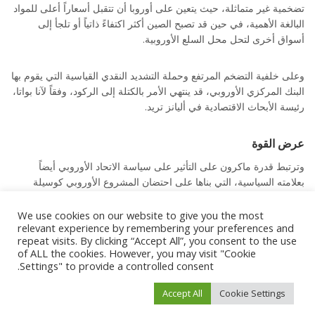
تضخمية غير متماثلة، حيث يتعين على أوروبا أن تتقبل أسعاراً أعلى للمواد
البالغة الأهمية، في حين قد تصبح الصين أكثر اكتفاءً ذاتياً أو تلجأ إلى
أسواق أخرى لتحل محل السلع الأوروبية.
وعلى خلفية التضخم المرتفع وحملة التشديد النقدي القياسية التي يقوم بها
البنك المركزي الأوروبي، قد ينتهي الأمر بالكتلة إلى الركود، وفقاً لآنا بواتا،
رئيسة الأبحاث الاقتصادية في أليانز تريد.
عرض القوة
وترتبط قدرة ماكرون على التأثير على سياسة الاتحاد الأوروبي أيضاً
بعلامته السياسية، التي بناها على احتضان المشروع الأوروبي كوسيلة
للدفاع عن مصالح الناس العاديين. ومع انتخابات البرلمان الأوروبي في
يونيو من العام المقبل، سوف تواجه هذه الرؤية اختبار إجهاد آخر ضد حزب
We use cookies on our website to give you the most
relevant experience by remembering your preferences and
مارين لوبان القومي الذي يؤمن بفرنسا أولا.
repeat visits. By clicking “Accept All”, you consent to the use
of ALL the cookies. However, you may visit "Cookie
وفي الجدل حول ما إذا كان ينبغي المخاطرة بحرب تجارية مع الصين، قال
Settings" to provide a controlled consent.
أحد كبار المسؤولين الفرنسيين إن الناخبين يهتمون باستعراض القوة أكثر
Accept All
Cookie Settings
من اهتمامهم بمصالح الشركات التي يمكن أن تتعرض للانتقام.