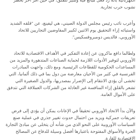
نشوب حرب تجارية.
وأعرب نائب رئيس مجلس الدولة الصيني، هي ليفينغ، عن “قلقه الشديد
واستيائه إزاء التحقيق يوم الاثنين لكبير المفاوضين التجاريين للاتحاد
الأوروبي، فالديس دومبروفسكيس”.
ولطالما دافع ماكرون عن إعادة التفكير في الأهداف الاقتصادية للاتحاد
الأوروبي لتوفير الأدوات اللازمة لحماية الصناعات المتدهورة والمزيد من
المساعدات الحكومية للقطاعات الرئيسية. ومع ذلك، واجهت المبادرات
الفرنسية في كثير من الأحيان معارضة من دول بما في ذلك ألمانيا، التي
تخشى أن يؤدي الانتقام إلى الإضرار بمصدريها، والدول الصغيرة التي
تشعر بالقلق إزاء المنافسة غير العادلة من الشركات العملاقة التي تتدفق
على الأموال العامة.
والآن بدأ الاتحاد الأوروبي تحقيقاً في الإعانات يمكن أن يؤدي إلى فرض
تعريفات جمركية ويزيد من احتمال حدوث تغيير جذري في عملية صنع
السياسات الأوروبية على النحو الذي من شأنه أن يتخلى عن مبادئ التجارة
الحرة والأسواق المفتوحة باعتبارها أفضل وسيلة للدفاع عن المصالح
الاقتصادية للقارة.