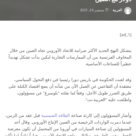
العربية
سبتمبر 26, 2023
Posted
by
[ad_1]
يتشكل النهج الجديد الأكثر صرامة للاتحاد الأوروبي تجاه الصين من خلال
المخاوف الفرنسية من أن الممارسات التجارية لبكين بدأت تشكل تهديداً
خطيراً للصناعات الأساسية.
وقد لعبت الحكومة في باريس دورا رئيسيا في دفع التحول السياسي،
معتقدة أن التقاعس عن العمل الآن من شأنه أن يضع اقتصاد الكتلة على
طريق الضرر طويل الأجل، وفقاً لما نقلته “بلومبرغ” عن مسؤولون،
واطلعت عليه “العربية.نت”.
وأشار المسؤولون إلى كارثة صناعة
الطاقة الشمسية
قبل عقد من الزمن،
عندما دمرت الواردات الرخيصة من الصين الإنتاج الأوروبي. وقال أحد
المسؤولين إن صناعة السيارات في أوروبا من المحتمل أن تكون معرضة
للخطر بنفس الطريقة، وبالتالي يواجه الاتحاد الأوروبي خياراً ثنائياً: إما تأكيد