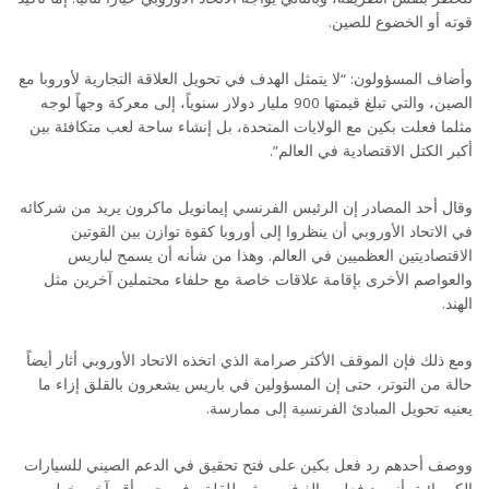
قوته أو الخضوع للصين.
وأضاف المسؤولون: “لا يتمثل الهدف في تحويل العلاقة التجارية لأوروبا مع
الصين، والتي تبلغ قيمتها 900 مليار دولار سنوياً، إلى معركة وجهاً لوجه
مثلما فعلت بكين مع الولايات المتحدة، بل إنشاء ساحة لعب متكافئة بين
أكبر الكتل الاقتصادية في العالم”.
وقال أحد المصادر إن الرئيس الفرنسي إيمانويل ماكرون يريد من شركائه
في الاتحاد الأوروبي أن ينظروا إلى أوروبا كقوة توازن بين القوتين
الاقتصاديتين العظميين في العالم. وهذا من شأنه أن يسمح لباريس
والعواصم الأخرى بإقامة علاقات خاصة مع حلفاء محتملين آخرين مثل
الهند.
ومع ذلك فإن الموقف الأكثر صرامة الذي اتخذه الاتحاد الأوروبي أثار أيضاً
حالة من التوتر، حتى إن المسؤولين في باريس يشعرون بالقلق إزاء ما
يعنيه تحويل المبادئ الفرنسية إلى ممارسة.
ووصف أحدهم رد فعل بكين على فتح تحقيق في الدعم الصيني للسيارات
الكهربائية بأنه رد فعل مبالغ فيه ومثير للقلق، في حين أقر آخر بخطر