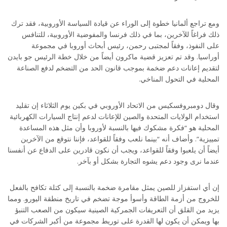
ومع تراجع ألمانيا خطوة إلى الوراء عن قيادة السياسة الأوروبية، فقد ترك
ذلك فراغاً للآخرين، بما في ذلك فرنسا والمفوضية الأوروبية، للتنافس
على النفوذ، وفقاً لمجتبى رحمن، رئيس أبحاث أوروبا في مجموعة
أوراسيا. وقد تم تعزيز قضية ماكرون أيضاً من خلال خطة الرئيس جو بايدن
لتقديم إعانات دعم ضخمة بموجب قانون الحد من التضخم لدفع الصناعة
المحلية في التحول المناخي.
وقال دومبروفسكيس من الاتحاد الأوروبي في بكين يوم الثلاثاء إن تقليد
استخدام الولايات المتحدة والصين للإعانات لدعم إنتاج السيارات الكهربائية
المحلية هو “فكرة مشكوك فيها بالنسبة لأوروبا وأن مثل هذه المساعدة
تمييزية”. وأضاف أنه “بينما نلعب وفقاً للقواعد، فإننا نتوقع من الآخرين
أيضاً أن يلعبوا وفقاً للقواعد، ويجب أن نكون قادرين على الدفاع عن أنفسنا
عندما نرى وجود دعم يشوه التجارة بشكل أو بآخر.
إن أي استفزاز للصين يمثل مقامرة ضخمة بالنسبة إلى كتلة تكافح بالفعل
للخروج من أزمة الطاقة وأسوأ موجة تضخم في تاريخ منطقة اليورو. ومما
يزيد من القلق أن التعريفات الجمركية الصينية سيكون من الصعب التنبؤ
بها ويمكن أن يكون لها القدرة على توريط مجموعة من أكبر الشركات في