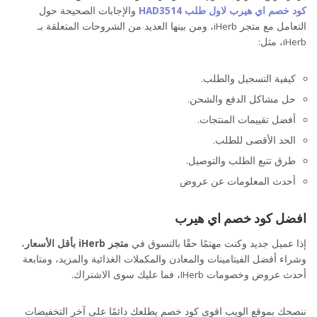
كود خصم اي هيرب لاول طلب
HAD3514
والإجابات الصحيحة حول
التعامل مع متجر iHerb، ومن بينها العديد من الشروحات المتعلقة بـ
iHerb، مثل:
كيفية التسجيل والطلب.
حل مشاكل الدفع والشحن.
أفضل تقييمات المنتجات.
الحد الأقصى للطلب.
طرق تتبع الطلب والتوصيل.
أحدث المعلومات عن عروض
افضل كود خصم اي هيرب
إذا عميل جديد وكنت مهتمًا حقًا بالتسوق في
متجر
iHerb
بأقل الأسعار
،
وشراء أفضل الفيتامينات والمعادن والمكملات الغذائية والمزيد، ومتابعة
أحدث عروض وخصومات IHerb، فما عليك سوى الاشتراك.
ننصحك بموقع الويب اقوى كود خصم يطلعك دائمًا على آخر التخفيضات