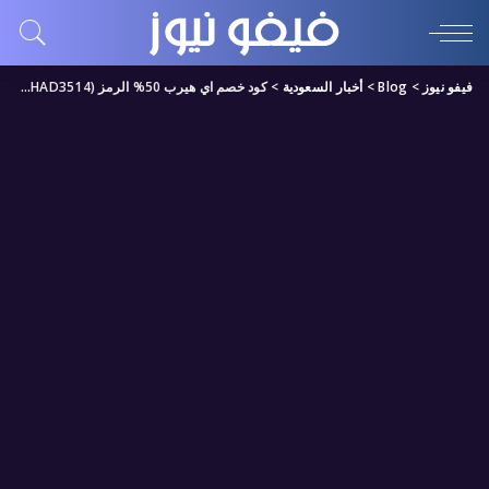
فيفو نيوز
>
Blog
>
أخبار السعودية
>
كود خصم اي هيرب 50% الرمز (HAD3514) كوبون خصم iherb قوي في 2024