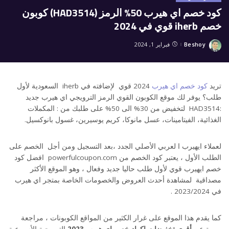
كود خصم اي هيرب 50% الرمز (HAD3514) كوبون
خصم iherb قوي في 2024
Beshoy
فبراير 1, 2024
Posted
by
تريد
كود خصم اي هيرب
2024 قوي لإضافته في iherb السعودية لأول
طلب؟ يوفر لك موقع الكوبون القوي الرمز الترويجي اي هيرب جديد
:HAD3514 لتخفيض من 30% الى 50% على طلبك من : المكملات
الغذائية، الفيتامينات، عسل مانوكا، كريم يوسيرين، غسول بانوكسيل.
لعملاء ايهيرب ا لعربي الأصلي الجدد ،بعد التسجيل ومن أجل الخصم على
الطلب الأول ، يعتبر كود الخصم من powerfulcoupon.com افضل كود
خصم ايهيرب قوي لأول طلب حاليا جديد وفعال ، وهو الموقع الأكثر
مصداقية لمشاهدة أحدث العروض والخصومات الخاصة بمتجر اي هيرب
في 2023/2024 .
كما يقدم هذا الموقع على غرار الكثير من المواقع الكوبونات ، مراجعة