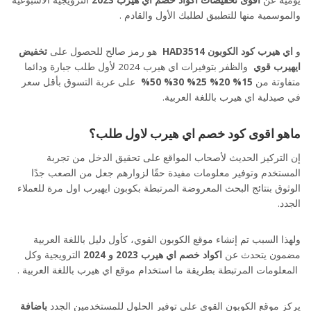
يومية عن
أقوى تخفيضات اكواد خصم اي هيرب 2023
الترويجية الأسبوعية
والموسمية منها للتطبيق لطلبك الأول والقادم .
و
اي هيرب كود الكوبون
HAD3514
هو رمز صالح للحصول على
تخفيض
ايهيرب قوي
والظفر بتوفيرات اي هيرب 2024 لأول طلب جبارة ودائما
متفاوتة من
15% 20% 25% 30% 50%
على عربة التسوق بأقل سعر
في صيدلية اي هيرب باللغة العربية.
ماهو اقوى كود خصم اي هيرب لاول طلب؟
إن التركيز الحديث لأصحاب المواقع على تحقيق الدخل من تجربة
كود خصم اي هيرب 50% الرمز (HAD3514) كوبون خصم iherb قوي في 2024
المستخدم وتوفير معلومات مفيدة حقًا لزوارهم جعل من الصعب جدًا
الوثوق بنتائج البحث المعروضة المرتبطة بكوبون ايهيرب اول مرة للعملاء
الجدد.
ولهذا السبب تم إنشاء موقع الكوبون القوي، كأول دليل باللغة العربية
مضمون يتحدث عن
اكواد خصم اي هيرب 2023 و 2024
الترويجية وكل
المعلومات المرتبطة بطريقة ما استخدام موقع اي هيرب باللغة العربية .
يركز موقع الكوبون القوي على توفير الحلول للمستخدمين الجدد
باضافة