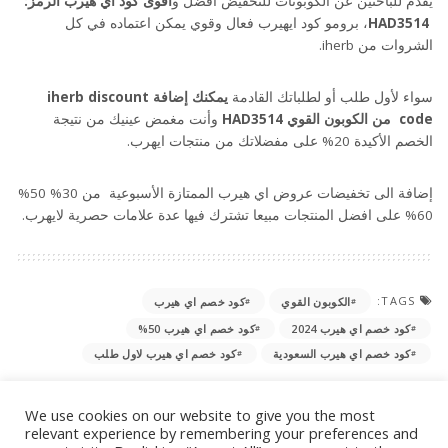
يقدم للباحثين عن الكوبونات للتخفيض افضل و
اقوى كود اي هيرب الرمز:
HAD3514
، برومو كود ايهيرب فعال وقوي يمكن اعتماده في كل
الشروات من iherb.
سواء لأول طلب أو لطلباتك القادمة
يمكنك
إضافة iherb discount
code
من الكوبون القوي
HAD3514
وأنت مغمض عينيك من نتيجة
الخصم الأكيدة 20% على مفضلاتك من منتجات ايهرب.
إضافة الى تخفيضات عروض اي هيرب الممتازة الأسبوعية من 30% 50%
60% على افضل المنتجات مبيعا تشترك فيها عدة علامات حصرية لايهرب.
TAGS:
الكوبون القوي
كود خصم اي هيرب
كود خصم اي هيرب 2024
كود خصم اي هيرب 50%
كود خصم اي هيرب السعودية
كود خصم اي هيرب لاول طلب
We use cookies on our website to give you the most
What’s your reaction?
relevant experience by remembering your preferences and