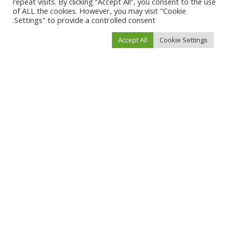
repeat visits. By clicking “Accept All”, you consent to the use
of ALL the cookies. However, you may visit "Cookie
Settings" to provide a controlled consent.
0
0
0
0
0
Accept All
Cookie Settings
0
0
SHARE
Beshoy
View More Posts