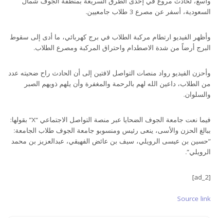
واسع، لحادث مروع في إحدى الطرق السريعة بمنطقة الجوف شمال
السعودية، أسفر عن مصرع 3 طلاب جامعيين.
وأظهر الفيديو ارتطام مركبة الطلاب في برج كهربائي، ما أدى إلى سقوط
البرج أرضاً من شدة الاصطدام واحتراق المركبة ومصرع الطلاب.
وأحزن الفيديو رواد منصات التواصل لافتين إلى أن الحادث راح ضحيته عدد
من الطلاب، داعين الله لهم بالرحمة والمغفرة وأن يلهم ذويهم الصبر
والسلوان.
فيما نعت جامعة الجوف الضحايا عبر منصة التواصل الاجتماعي “X” بقولها:
ببالغ الحزن والأسى، ينعى رئيس ومنسوبو ‫جامعة الجوف‬ طلاب الجامعة:
‏”حسين بن عيسى الرويلي، ‏سيف بن عائض الفهيقي، ‏عبدالعزيز بن محمد
الرويلي”‏.
[ad_2]
Source link