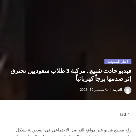
أخبار السعودية
فيديو حادث شنيع.. مركبة 3 طلاب سعوديين تحترق
إثر صدمها برجاً كهربائياً
العربية
سبتمبر 12, 2023
Posted
by
[ad_1]
راج مقطع فيديو عبر مواقع التواصل الاجتماعي في السعودية بشكل