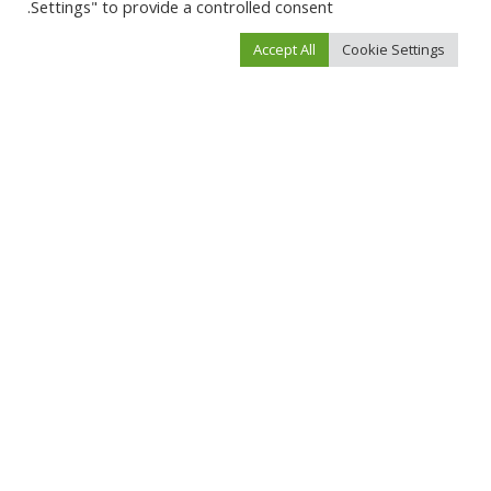
Settings" to provide a controlled consent.
المقبلة في تعليقي.
Accept All
Cookie Settings
You Might Also Enjoy
أخبار السعودية
أخبار السعودية