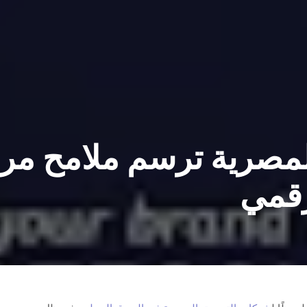
مصرية ترسم ملامح مر
رقمي