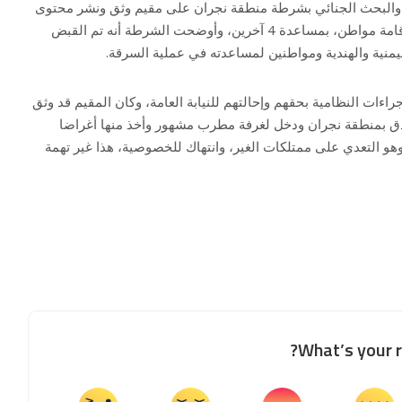
إلى ذلك، قبضت إدارة التحريات والبحث الجنائي بشرطة منطقة ⁧‫نجران‬⁩ على مقيم وثق ونشر محتوى
مرئيًا لسرقته مقتنيات من مقر إقامة مواطن، بمساعدة 4 آخرين، وأوضحت الشرطة أنه تم القبض
يمنية والهندية ومواطنين لمساعدته في عملية السرقة.
راءات النظامية بحقهم وإحالتهم للنيابة العامة، وكان المقيم قد وثق
ادق بمنطقة نجران ودخل لغرفة مطرب مشهور وأخذ منها أغراضا
هو التعدي على ممتلكات الغير، وانتهاك للخصوصية، هذا غير تهمة
What’s your r