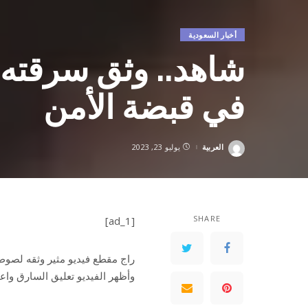
أخبار السعودية
شاهد.. وثق سرقته
في قبضة الأمن
العربية
يوليو 23, 2023
Posted
by
SHARE
[ad_1]
راج مقطع فيديو مثير وثقه لصو
وأظهر الفيديو تعليق السارق واعت