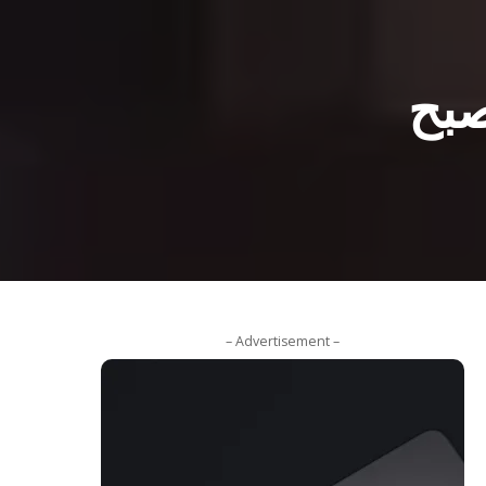
صبح
– Advertisement –