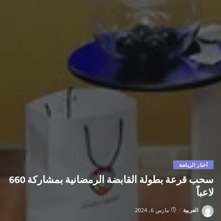
أخبار الرياضة
سحب قرعة بطولة القابضة الرمضانية بمشاركة 660
لاعباً
العربية
مارس 6, 2024
Posted
by