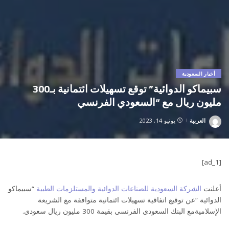
أخبار السعودية
سبيماكو الدوائية” توقع تسهيلات ائتمانية بـ300
مليون ريال مع “السعودي الفرنسي
العربية
يونيو 14, 2023
Posted
by
[ad_1]
أعلنت
الشركة السعودية للصناعات الدوائية والمستلزمات الطبية
“سبيماكو
الدوائية “عن توقيع اتفاقية تسهيلات ائتمانية متوافقة مع الشريعة
الإسلاميةمع البنك السعودي الفرنسي بقيمة 300 مليون ريال سعودي.