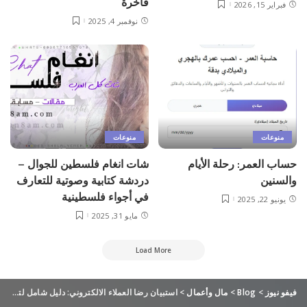
فاخرة
فبراير 15, 2026
نوفمبر 4, 2025
منوعات
منوعات
حساب العمر: رحلة الأيام
شات انغام فلسطين للجوال –
والسنين
دردشة كتابية وصوتية للتعارف
في أجواء فلسطينية
يونيو 22, 2025
مايو 31, 2025
Load More
فيفو نيوز
>
Blog
>
مال وأعمال
>
استبيان رضا العملاء الالكتروني: دليل شامل لتحسين تجربة العملاء من بُرس لاين