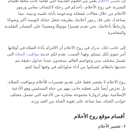
إن
تفسير الأحلام
يعتبر من العلوم القديمة التي طالما كانت محط اهتمام
البشرية. في روح الأحلام، نأخذكم في رحلة لاكتشاف معاني ورموز
الأحلام من خلال مقالات مُفصّلة ومدعومة بأدلة علمية ودينية، مما
يساعدك على فك رموز أحلامك بطريقة تجعل حياتك اليومية أكثر وضوحًا
وارتباطًا بأحلامك. نحن نقدم تفسيرًا موثوقًا ومعتمدًا على المصادر التقليدية
والمعاصرة.
إلى جانب ذلك، ندرك في روح الأحلام أن الالتزام بأداء الصلاة في أوقاتها
أمر حيوي لكل مسلم. ولهذا السبب، نقدم لكم خدمة
مواقيت الصلاة
التي
تشمل مختلف مدن وعواصم العالم. ستجدون عندنا جداول دقيقة يتم
تحديثها بانتظام، لتتمكنوا من أداء صلواتكم في وقتها أينما كنتم.
روح الأحلام لا يقتصر فقط على تقديم تفسيرات للأحلام ومواقيت الصلاة،
بل نحرص أيضاً على تغطية جانب مهم من حياة المسلمين وهو الأدعية
الإسلامية. نوفر لزوارنا مجموعة مختارة من الأدعية التي تشمل مختلف
جوانب الحياة، مما يساعد على تقوية الصلة بين العبد وربه.
أقسام موقع روح الأحلام
1- تفسير الأحلام