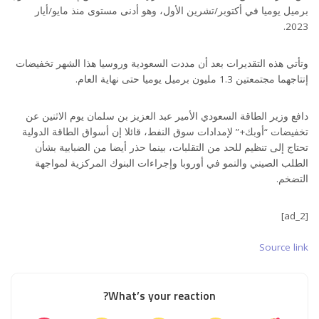
برميل يوميا في أكتوبر/تشرين الأول، وهو أدنى مستوى منذ مايو/أيار
2023.
وتأتي هذه التقديرات بعد أن مددت السعودية وروسيا هذا الشهر تخفيضات
إنتاجهما مجتمعتين 1.3 مليون برميل يوميا حتى نهاية العام.
دافع وزير الطاقة السعودي الأمير عبد العزيز بن سلمان يوم الاثنين عن
تخفيضات “أوبك+” لإمدادات سوق النفط، قائلا إن أسواق الطاقة الدولية
تحتاج إلى تنظيم للحد من التقلبات، بينما حذر أيضا من الضبابية بشأن
الطلب الصيني والنمو في أوروبا وإجراءات البنوك المركزية لمواجهة
التضخم.
[ad_2]
Source link
What’s your reaction?