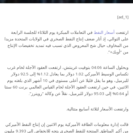
[ad_1]
ارتفعت
أسعار النفط
في التعاملات المبكرة يوم الثلاثاء للجلسة الرابعة
على التوالي، إذ أثار ضعف إنتاج النفط الصخري في الولايات المتحدة مزيدا
من المخاوف حيال شح المعروض الذي تسبب فيه تمديد تخفيضات الإنتاج
من “أوبك+”.
وبحلول الساعة 04:06 بتوقيت غرينتش، ارتفعت العقود الآجلة لخام غرب
تكساس الوسيط الأميركي 1.02 دولار بما يعادل 1.12% إلى 92.5 دولار
للبرميل، وهو ما يقل قليلا عن أعلى مستوى في 10 أشهر الذي بلغته يوم
الاثنين، في حين ارتفعت العقود الآجلة لخام القياس العالمي برنت 60 سنتا
أو 0.64% إلى 95.03 دولار للبرميل، نقلاً عن وكالة “رويترز”.
وارتفعت الأسعار لثلاثة أسابيع متتالية.
قالت إدارة معلومات الطاقة الأميركية يوم الاثنين إن إنتاج النفط الأميركي
من أكبر المناطق المنتجة للنفط الصخري يتجه للانخفاض إلى 9.393 مليون