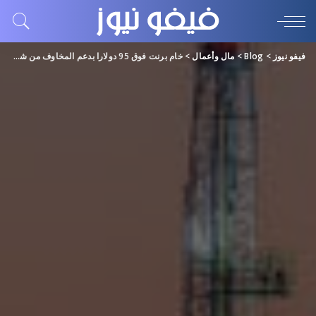
فيفو نيوز
>
Blog
>
مال وأعمال
>
خام برنت فوق 95 دولارا بدعم المخاوف من شح المعروض