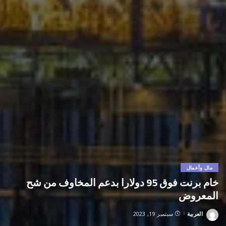
مال وأعمال
خام برنت فوق 95 دولارا بدعم المخاوف من شح
المعروض
العربية
سبتمبر 19, 2023
Posted
by