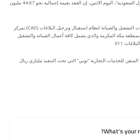
وقالت “توبي” في بيان على “تداول السعودية”، اليوم الاثنين، إن العقد بقيمة إجمالية نحو 44.67 مليون
ويهدف المشروع الى توفير خدمات التشغيل والصيانة لنظام استقبال وترحيل البلاغات (CAD) بمركز
عمليات الأمنية الموحدة (911) بمنطقة مكة المكرمة والذي يشمل كافة أعمال الصيانة والتشغيل
اغات 911.
لمتقن للخدمات التجارية “توبي” التي تحت التنفيذ ملياري ريال
What’s your r