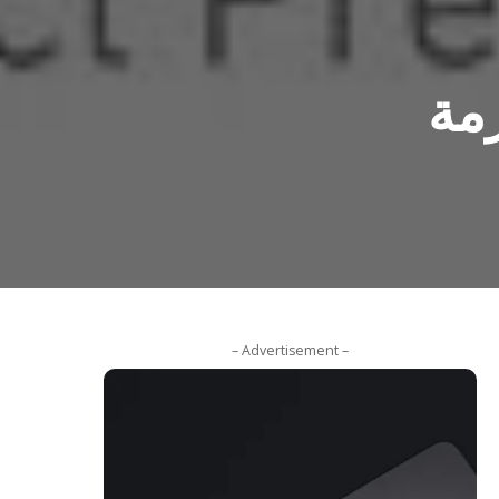
مة
– Advertisement –