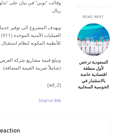
ريال.
READ NEXT
ال
للأنظمة المكونة لنظام استقبال البل
وتبلغ قيمة مشاريع شركة العرض ا
السعودية ترخص
(شاملاً ضريبة القيمة المضافة).
لأول منطقة
اقتصادية خاصة
بالاستثمار في
[ad_2]
الحوسبة السحابية
Source link
eaction?