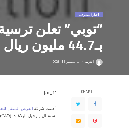
أخبار السعودية
“توبي” تعلن ترسي
بـ44.7 مليون ريال
العربية
سبتمبر 18, 2023
Posted
by
SHARE
[ad_1]
أعلنت شركة
العرض المتقن للخد
استقبال وترحيل البلاغات (CAD) بمركز العمليات الأمنية الموحدة 911 بمنطقة مكة المكرمة.