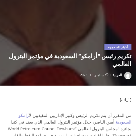
أخبار السعودية
تكريم رئيس “أرامكو” السعودية في مؤتمر البترول
العالمي
العربية
سبتمبر 18, 2023
Posted
by
[ad_1]
من المقرر أن يتم تكريم الرئيس وكبير الإداريين التنفيذيين ل
أرامكو
السعودية
أمين الناصر، خلال مؤتمر البترول العالمي الذي يعقد في كندا
بجائزة “مجلس البترول العالمي “World Petroleum Council Dewhurst
“Dewhurst نظرا لقيادته ومساهماته المتميزة في صناعة النفط والغاز.