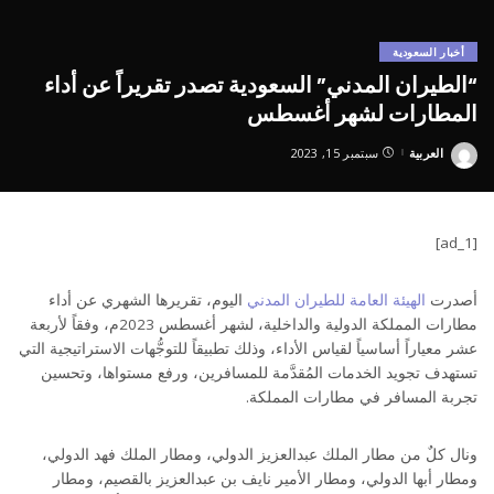
أخبار السعودية
“الطيران المدني” السعودية تصدر تقريراً عن أداء
المطارات لشهر أغسطس
العربية
سبتمبر 15, 2023
Posted
by
[ad_1]
أصدرت
الهيئة العامة للطيران المدني
اليوم، تقريرها الشهري عن أداء
مطارات المملكة الدولية والداخلية، لشهر أغسطس 2023م، وفقاً لأربعة
عشر معياراً أساسياً لقياس الأداء، وذلك تطبيقاً للتوجُّهات الاستراتيجية التي
تستهدف تجويد الخدمات المُقدَّمة للمسافرين، ورفع مستواها، وتحسين
تجربة المسافر في مطارات المملكة.
ونال كلٌ من مطار الملك عبدالعزيز الدولي، ومطار الملك فهد الدولي،
ومطار أبها الدولي، ومطار الأمير نايف بن عبدالعزيز بالقصيم، ومطار