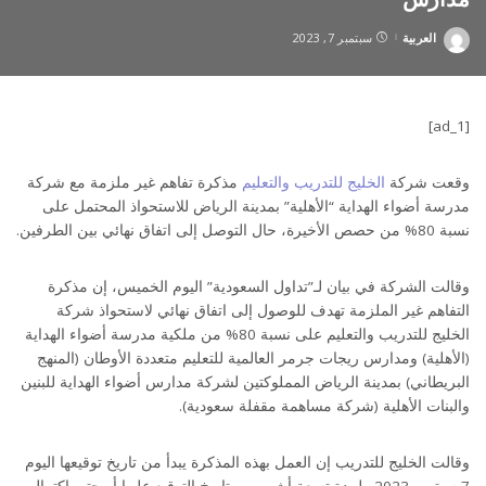
العربية
سبتمبر 7, 2023
Posted
by
[ad_1]
وقعت شركة
الخليج للتدريب والتعليم
مذكرة تفاهم غير ملزمة مع شركة
مدرسة أضواء الهداية “الأهلية” بمدينة الرياض للاستحواذ المحتمل على
نسبة 80% من حصص الأخيرة، حال التوصل إلى اتفاق نهائي بين الطرفين.
وقالت الشركة في بيان لـ”تداول السعودية” اليوم الخميس، إن مذكرة
التفاهم غير الملزمة تهدف للوصول إلى اتفاق نهائي لاستحواذ شركة
الخليج للتدريب والتعليم على نسبة 80% من ملكية مدرسة أضواء الهداية
(الأهلية) ومدارس ريجات جرمر العالمية للتعليم متعددة الأوطان (المنهج
البريطاني) بمدينة الرياض المملوكتين لشركة مدارس أضواء الهداية للبنين
والبنات الأهلية (شركة مساهمة مقفلة سعودية).
وقالت الخليج للتدريب إن العمل بهذه المذكرة يبدأ من تاريخ توقيعها اليوم
7 سبتمبر 2023 ولمدة تسعة أشهر من تاريخ التوقيع عليها أو حتى اكتمال