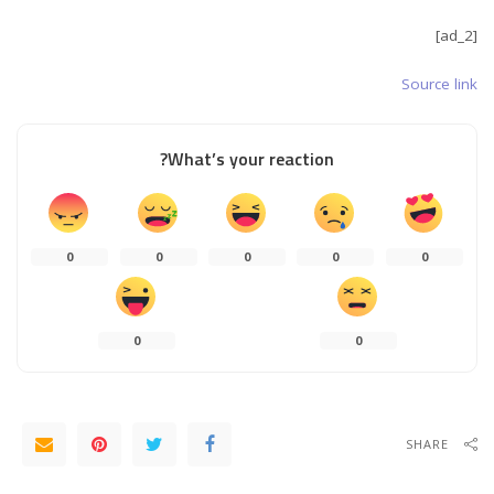
[ad_2]
Source link
What’s your reaction?
0
0
0
0
0
0
0
SHARE