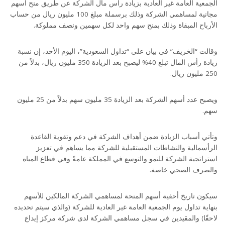
الجمعية العامة غير العادية بزيادة رأس مال الشركة عن طريق منح أسهم
مجانية لمساهمي الشركة وذلك برسملة مبلغ 100 مليون ريال من حساب
الأرباح المبقاة وذلك بمنح سهم واحد لكل سهمين ونصف مملوكة.
وقالت “الخريف” في بيان على “تداول السعودية”، اليوم الأحد، إن نسبة
زيادة رأس المال تبلغ 40% ليصبح بعد الزيادة 350 مليون ريال، بدلاً من
250 مليون ريال.
ويصبح عدد أسهم الشركة بعد الزيادة 35 مليون سهم بدلاً من 25 مليون
سهم.
وتأتي أسباب الزيادة ضمن أهداف الشركة في دعم وتقوية القاعدة
الرأسمالية والنشاطات المستقبلية للشركة مما يساهم في تعزيز
استراتجية الشركة للنمو والتوسع في المملكة عامةً وفي قطاع المياه
والصرف الصحي خاصة.
سيكون تاريخ أحقية أسهم المنحة لمساهمي الشركة المالكين للأسهم
بنهاية تداول يوم الجمعية العامة غير العادية للشركة (والذي سيتم تحديده
لاحقًا) والمقيدين في سجل مساهمي الشركة لدى شركة مركز إيداع