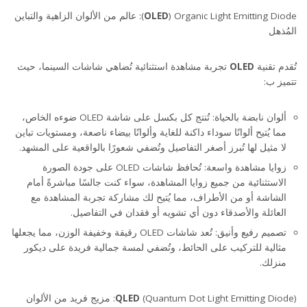
OLED
) Organic Light Emitting Diode): عالم من الألوان الزاهية والتباين
المُذهل
تُقدم تقنية
OLED
تجربة مشاهدة استثنائية تُضاهي شاشات السينما، حيث
تتميز ب:
ألوان نابضة بالحياة: تُنتج كل بكسل على شاشة OLED ضوءه الخاص،
مما يُتيح ألوانًا سوداء داكنة للغاية وألوانًا بيضاء ناصعة، ومستويات تباين
لا مثيل لها تُبرز أصغر التفاصيل وتُضفي شعورًا بالواقعية على المشهد.
زوايا مشاهدة واسعة: تُحافظ شاشات OLED على جودة الصورة
الاستثنائية من جميع زوايا المشاهدة، سواء كنت جالسًا مباشرةً أمام
الشاشة أو من الأطراف، مما يُتيح لك مشاركة تجربة المشاهدة مع
العائلة والأصدقاء دون أي تشويه أو فقدان في التفاصيل.
تصميم رفيع وأنيق: تُعد شاشات OLED رقيقة وخفيفة الوزن، مما يجعلها
مثالية للتركيب على الحائط، وتُضفي لمسة جمالية فريدة على ديكور
منزلك.
QLED
(Quantum Dot Light Emitting Diode): مزيج فريد من الألوان