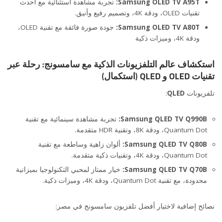
Samsung OLED TV A95T:
تجربة مشاهدة استثنائية مع أحدث
تقنيات OLED، ودقة 4K، وتصميم رفيع وأنيق.
Samsung OLED TV A80T:
جودة صورة فائقة مع تقنية OLED،
ودقة 4K، وميزات ذكية
استكشاف عالم التلفزيونات الذكية مع سامسونج: رحلة عبر
تقنيات
OLED
و
QLED
(استكمال)
تلفزيونات
QLED
:
Samsung QLED TV Q990B:
تجربة مشاهدة سينمائية مع تقنية
Quantum Dot، ودقة 8K، وتقنية HDR متقدمة.
Samsung QLED TV Q80B:
ألوان زاهية وساطعة مع تقنية
Quantum Dot، ودقة 4K، وتقنيات ذكية متقدمة.
Samsung QLED TV Q70B:
خيار ممتاز لمحبي التكنولوجيا بميزانية
محدودة، مع تقنية Quantum Dot، ودقة 4K، وميزات ذكية.
نصائح إضافية لاختيار أفضل تلفزيون سامسونج في مصر: