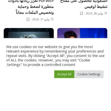
السعودية للحصول على مفتاح
PDFWEP تعزز ريادتها بأدوات
تنشيط اوفيس
متطورة لضغط وحماية
وتخصيص الملفات مجاناً
يوليو 28, 2026
يوليو 11, 2026
We use cookies on our website to give you the most
relevant experience by remembering your preferences and
repeat visits. By clicking “Accept All”, you consent to the use
of ALL the cookies. However, you may visit "Cookie
تقنية
تقنية
Settings" to provide a controlled consent.
المصور وصانع المحتوى باسم
ماذا نتوقع من أبل في إصدار
Accept All
Cookie Settings
البارع يواصل إبراز رؤيته
iPhone 18 Pro Max القادم؟
الإبداعية في عالم التصوير
يونيو 3, 2026
يونيو 25, 2026
Load More