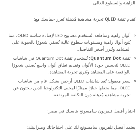
الزاهية والسطوع العالي
تُقدم تقنية
QLED
تجربة مشاهدة مُذهلة تُعزز حماسك مع:
ألوان زاهية وساطعة: تُستخدم مصابيح LED لإضاءة شاشة QLED، مما
يُتيح ألوانًا زاهية ومستويات سطوع عالية تُضفي شعورًا بالحيوية على
المشاهد وتُبرز أصغر التفاصيل.
تقنية
Quantum Dot:
تُستخدم تقنية Quantum Dot في شاشات
QLED لتحسين جودة الألوان وتقديم نطاق ألوان واسع يُضفي شعورًا
بالواقعية على المشاهد ويُثري تجربة المشاهدة.
سعر معقول: تُعد شاشات QLED أرخص بشكل عام من شاشات
OLED، مما يجعلها خيارًا ممتازًا لمحبي التكنولوجيا الذين يبحثون عن
التلفزيونات الذكية: تلفزيون OLED مقابل تلفزيون QLED، تلفزيون سامسونج الافضل في
تجربة مشاهدة مُذهلة دون التكلفة المرتفعة.
ر
اختيار أفضل تلفزيون سامسونج يناسبك في مصر:
يعتمد أفضل تلفزيون سامسونج لك على احتياجاتك وميزانيتك: