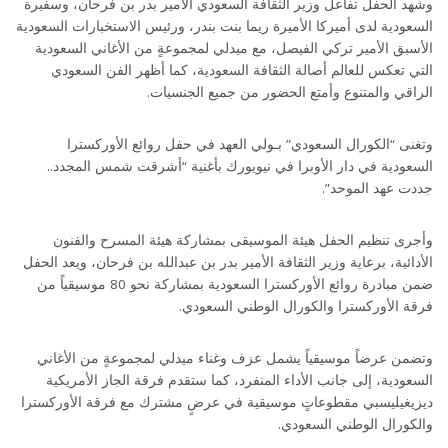
وشهد الحفل تفاعل وزير الثقافة السعودي الأمير بدر بن فرحان، وسفيرة
السعودية لدى أميركا الأميرة ريما بنت بندر، ورئيس الاستخبارات السعودية
الأسبق الأمير تركي الفيصل، مع ميدلي لمجموعةٍ من الأغاني السعودية
التي تعكس للعالم أصالة الثقافة السعودية، كما أظهر الفن السعودي
الراقي والمتنوع وأمتع الحضور من جميع الجنسيات.
وتغنى “الكورال السعودي” بـولي العهد في حفل روائع الأوركسترا
السعودية في دار الأوبرا في نيويورك بأغنية “أشرقت شمس المجدد..
جددت عهد الموحد”.
وأجرى تنظيم الحفل هيئة الموسيقى بمشاركة هيئة المسرح والفنون
الأدائية، برعاية وزير الثقافة الأمير بدر بن عبدالله بن فرحان، ويعد الحفل
ضمن مبادرة روائع الأوركسترا السعودية بمشاركة نحو 80 موسيقياً من
فرقة الأوركسترا والكورال الوطني السعودي.
وتضمن عرضاً موسيقياً يشمل عزف وغناء ميدلي لمجموعةٍ من الأغاني
السعودية، إلى جانب الأداء المنفرد، كما ستقدم فرقة الجاز الأمريكية
ديزيغيليسبي مقطوعاتٍ موسيقية في عرضٍ مشترك مع فرقة الأوركسترا
والكورال الوطني السعودي.