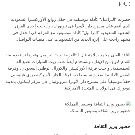
[ad_1]
حضرت “البراميل” كأداة موسيقية في حفل روائع الأوركسترا السعودية‬⁩
الذي أقيم على مسرح دار الأوبرا في نيويورك، وأدخلت إحدى الفرق
الشعبية السعودية “البراميل” كأداة موسيقية مع الفرقة في الحفل في
مشهد راجت على إثره العديد من الفيديوهات على منصات التواصل.
الناقد الفني محمد سلامة قال لـ”العربية.نت”: البراميل وغيرها تستخدم منذ
القدم كنوع من الإيقاع، وتستخدم أيضاً علب زيت السيارات لصنع آلة
السمسمية، وأحيت فرقة الأوركسترا والكورال الوطني السعودي، وفرقة
الفنون الأدائية السعودية، بمصاحبة فرقة الجاز الأميركية ديزي غيليسبي،
حفلاً موسيقياً على مسرح دار الأوبرا متروبوليتان في مركز لينكلون بمدينة
نيويورك في الولايات المتحدة الأميركية.
حضور وزير الثقافة وسيفير المملكة
حضور وزير الثقافة