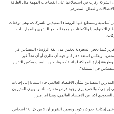
أن الشركة ركزت في استطلاعها على القطاعات المهمة مثل الطاقة
 والاتصالات والقطاع المصرفي.
ن التقرير يقوم على 4 ركائز أساسية ويستطلع فيها الرؤساء التنفيذيين للشركات، وهي توقعات
طاع التكنولوجيا والكفاءات وأهمية العنصر البشري والممارسات
كات.
قرير فيما يخص السعودية يعكس مدى ثقة الرؤساء التنفيذيين في
غربا، ويعكس استعدادهم لمواجهة أي طارئ أو أي تحدٍّ غير
طريقة إدارة المملكة لجائحة كورونا، ولهذا السبب يعكس التقرير
تنفيذيين في المملكة”.
تفاؤل نسبة 60% من المديرين التنفيذيين بشأن الاقتصاد العالمي جاء استنادا إلى إجابات
ي إم جي”، والجميع يرى وجود فرص متفاوتة للنمو، ويرى المديرون
السعودي أكبر من الاقتصاد العالمي، وهذا أمر مبرر.
واتفق جميع المديرين التنفيذيين على إمكانية حدوث ركود، وتضمن التقرير أن 9 من كل 10 أشخاص