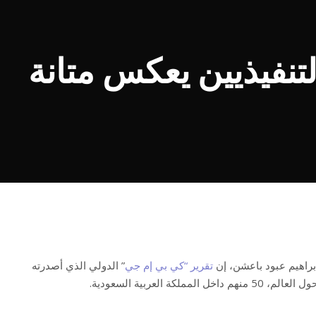
تنفيذيين يعكس متانة
تقرير “كي بي إم جي
” الدولي الذي أصدرته