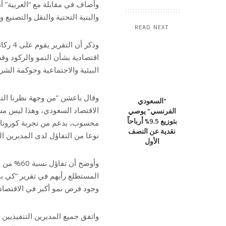
وأضاف في مقابلة مع “العربية” 
والبنية التحتية والنقل والتصنيع
READ NEXT
وذكر أ
اقتصادية بشأن النمو والركود وق
البيئية والاجتماعية وحوكمة الشر
وقال باعشن “من وجهة نظرنا الت
“السعودي
الاقتصاد السعودي، وهذا ليس مست
الفرنسي” يوصي
بتوزيع 9.5% أرباحاً
محسوب، بدعم من تجربة كورونا و
نقدية عن النصف
نوعا من التفاؤل لدى المديرين ال
الأول
وأوضح أن 
المستطلع رأيهم في تقرير “كي ب
وجود فرص نمو أكبر في الاقتصاد 