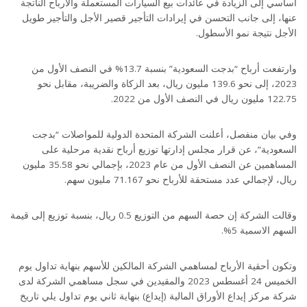
أساسي إلى الزيادة في عائدات بيع السيارات المستعملة والأرباح الناتجة
عنها، إلى جانب التحسن في إيرادات التأجير قصير الأجل والتأجير طويل
الأجل نتيجة نمو الأسطول.
وارتفعت أرباح “بدجت السعودية” بنسبة 13.7% في النصف الأول من
2023، إلى نحو 139.6 مليون ريال، بعد الزكاة والضريبة، مقابل نحو
122.75 مليون ريال في النصف الأول من 2022.
وفي بيان منفصل، أعلنت الشركة المتحدة الدولية للمواصلات “بدجت
السعودية”، عن قرار مجلس إدارتها توزيع أرباح نقدية مرحلية على
المساهمين عن النصف الأول من عام 2023، بإجمالي نحو 35.58 مليون
ريال، لإجمالي عدد مستحقة للأرباح نحو 71.167 مليون سهم.
وقالت الشركة إن حصة السهم من التوزيع 0.5 ريال، بنسبة توزيع إلى قيمة
السهم الاسمية 5%.
وتكون أحقية الأرباح لمساهمي الشركة المالكين للأسهم بنهاية تداول يوم
الخميس 24 أغسطس 2023 والمقيدين في سجل مساهمي الشركة لدى
شركة مركز إيداع الأوراق المالية (إيداع) بنهاية ثاني يوم تداول يلي تاريخ