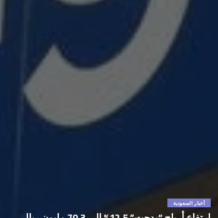
أخبار السعودية
ارتفاع أرباح “بدجت” 12.5% إلى 70.3 مليون ريال