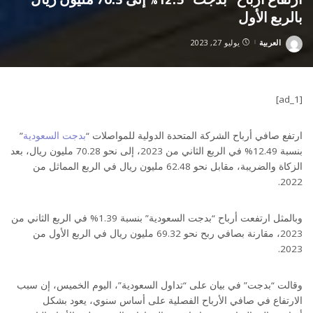
بالربع الأول
العربية
يوليو 27, 2023
Posted
by
[ad_1]
ارتفع صافي أرباح الشركة المتحدة الدولية للمواصلات “
بدجت السعودية
”
بنسبة 12.49% في الربع الثاني من 2023، إلى نحو 70.28 مليون ريال، بعد
الزكاة والضريبة، مقابل نحو 62.48 مليون ريال في الربع المماثل من
2022.
وبالمثل ارتفعت أرباح “بدجت السعودية” بنسبة 1.39% في الربع الثاني من
2023، مقارنة بصافي ربح نحو 69.32 مليون ريال في الربع الأول من
2023.
وقالت “بدجت” في بيان على “تداول السعودية”، اليوم الخميس، إن سبب
الارتفاع في صافي الأرباح الفصلية على أساس سنوي، يعود بشكل