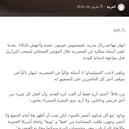
العربية
مارس 26, 2024
Posted
by
[ad_1]
انهار مهاجم ريال مدريد، فينيسيوس جونيور، نفسه وأجهش بالبكاء، بعدما
تلقى أسئلة متتالية عن العنصرية خلال المؤتمر الصحافي لمنتخب البرازيل
قبل مواجهة إسبانيا الودية.
وتلقى لاعب “السيليساو” 3 أسئلة توالياً عن العنصرية، لينهار باكياً في
موقف أجبر كل الحاضرين على التصفيق له.
ورد قائلاً: “آسف أريد فقط أن ألعب كرة القدم، وأن أفعل كل شيء من
أجل فريقي وعائلتي، ولا أرى ذوي البشرة السمراء يعانون”.
وتابع: “مع كل شكوى أشعر بالسوء، لكن يجب أن أظهر هنا أمام الجميع ولا
أخفي وجهي، طلبت المساعدة من “فيفا” و “يويفا” واتحاد أمريكا الجنوبية
والاتحاد البرازيلي، وهي مؤسسات كبيرة ويمكنها محاربة العنصرية”.