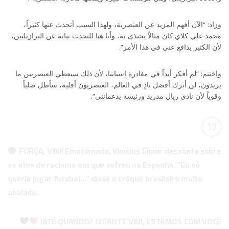
وزاد: “الآن أفهم المزيد عن العنصرية، ولهذا السبب أتحدث عنها كثيراً،
محمد علي كلاي كان مثالاً يحتذى به، وأنا هنا للتحدث نيابة عن البرازيليين،
لأن الكثير يدافع عني في هذا الأمر”.
واختتم: “لم أفكر أبداً في مغادرة إسبانيا، لأن ذلك سيعطي العنصريين ما
يريدون، لن أترك أفضل نادٍ في العالم، العنصريون أقلية، سأظل صلباً
وقوياً لأن نادي ريال مدريد ورئيسه يدعمانني”.
FORÇA, VINI! Emocionado, Vinicius Júnior desabafa sobre
os atos de racismo em que sofreu na Espanha. “Eu só
queria jogar futebol…” disse o craque brasileiro muito
abalado.
ATÉ QUANDO? GIGANTE VINI, ESTAMOS COM VOCÊ!