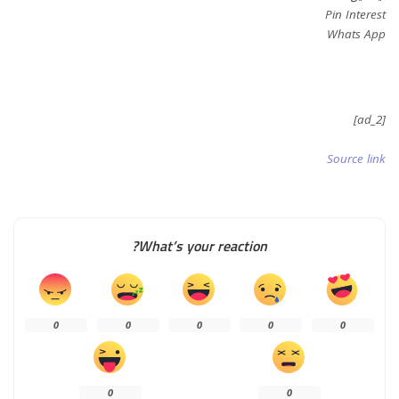
Pin Interest
Whats App
[ad_2]
Source link
What’s your reaction?
0
0
0
0
0
0
0