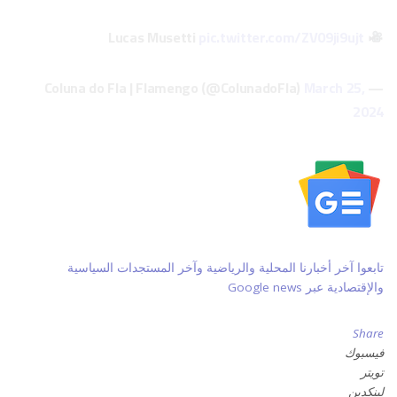
pic.twitter.com/ZV09ji9ujt
Lucas Musetti
March 25,
— Coluna do Fla | Flamengo (@ColunadoFla)
2024
تابعوا آخر أخبارنا المحلية والرياضية وآخر المستجدات السياسية
والإقتصادية عبر Google news
Share
فيسبوك
تويتر
لينكدين