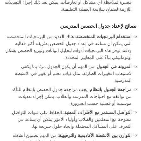
قصيرة لملاحظة أي مشاكل أو تعارضات. يمكن بعد ذلك إجراء التعديلات
اللازمة لضمان سلاسة العملية التعليمية.
إعداد جدول الحصص المدرسي: خطوات فعالة ونصائح عملية
نصائح لإعداد جدول الحصص المدرسي
استخدام البرمجيات المتخصصة
: هناك العديد من البرمجيات المتخصصة
التي يمكن أن تساعد في إعداد جدول الحصص بطريقة أكثر فعالية
ودقة. توفر هذه البرمجيات أدوات لتحليل البيانات وتوزيع الحصص بشكل
أوتوماتيكي بناءً على المعايير المحددة.
المرونة في الجدول
: من المهم أن يكون الجدول مرنًا بما يكفي
لاستيعاب التغييرات الطارئة، مثل غياب معلم أو تغيير في الأنشطة
المدرسية.
مراجعة الجدول بانتظام
: يجب مراجعة جدول الحصص بانتظام للتأكد
من توافقه مع احتياجات المدرسة والطلاب. يمكن إجراء تعديلات
موسمية أو فصلية حسب الضرورة.
التواصل المستمر مع الأطراف المعنية
: الحفاظ على قنوات التواصل
مفتوحة مع المعلمين والطلاب وأولياء الأمور يمكن أن يساعد في
التعرف على المشاكل المحتملة وإيجاد حلول سريعة لها.
التوازن بين الأنشطة الأكاديمية والترفيهية
: من المهم تضمين أنشطة