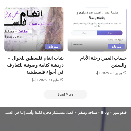
منوعات
منوعات
حساب العمر: رحلة الأيام
شات انغام فلسطين للجوال –
والسنين
دردشة كتابية وصوتية للتعارف
في أجواء فلسطينية
يونيو 22, 2025
مايو 31, 2025
Load More
فيفو نيوز
>
Blog
>
سياحة وسفر
>
أفضل مستشار هجرة لكندا وأستراليا في السعودية