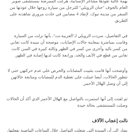
بهمة عالية تقودها مشاعر الإنسانية، هرعت الممرضة بمستشفى صوير
العام بالجوف “حنان الرويلي” للترجل من سيارة زوجها خلال عودتها من
السفر من مدينة تبوك، لإنقاذ 4 مصابين في حادث مروري شاهدته على
الطريق.
في التفاصيل، سردت الرويلي لـ”العربية.نت”، بأنها نزلت من السيارة
وقامت بمباشرة بمعاينة حالات الإصابات، موضحة أن سيدة كانت تعاني
من كسر باليد وأخرى من كسر في الظهر وثالثة كبيرة في السن كانت
تعاني من قطع في الأنف والخد، ورابعة كانت لديها إصابة في الظهر.
وأوضحت أنها قامت بتثبيت المصابات والحرص على عدم حركتهن حتى لا
تتطور الحالات، أيضا عملت على تغطية الدم للمصابات ومتابعة حالاتهن
إلى أن وصل الهلال الأحمر.
ثم لفتت إلى أنها استمرت بالتواصل مع الهلال الأحمر الذي أكد أن الحالات
وصلت للمستشفى بحالة جيدة.
نالت إعجاب الآلاف
يشار إلى أن السيدة التي شغلت التواصل خلال الساعات الماضية بفعلتها،